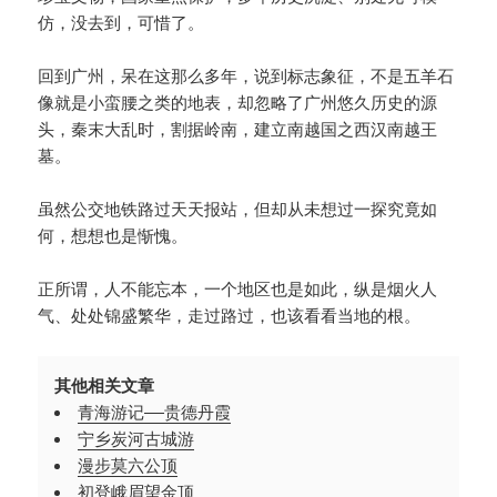
仿，没去到，可惜了。
回到广州，呆在这那么多年，说到标志象征，不是五羊石
像就是小蛮腰之类的地表，却忽略了广州悠久历史的源
头，秦末大乱时，割据岭南，建立南越国之西汉南越王
墓。
虽然公交地铁路过天天报站，但却从未想过一探究竟如
何，想想也是惭愧。
正所谓，人不能忘本，一个地区也是如此，纵是烟火人
气、处处锦盛繁华，走过路过，也该看看当地的根。
其他相关文章
青海游记——贵德丹霞
宁乡炭河古城游
漫步莫六公顶
初登峨眉望金顶