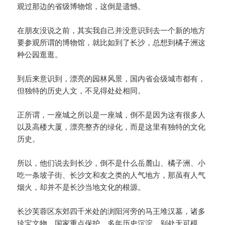
观过那边的省级博物馆，这倒是遗憾。
在朋友没说之前，其实我自己并没意识到去一个新的地方
要参观所谓的博物馆，就比如到了长沙，总想到橘子洲这
种公园逛逛。
到后来意识到，漂亮的园林风景，国内省会级城市都有，
但独特的历史人文，不见得处处相同。
正所谓，一座城之所以是一座城，倒不是因为这有很多人
以及高楼大厦，漂亮整齐的绿化，而是这里有独特的文化
历史。
所以，他们说去到长沙，倒不是什么岳麓山、橘子洲、小
吃一条坡子街、长沙文和友之类的人气地方，那虽有人气
烟火，却并不是长沙当地文化的根源。
长沙芙蓉区东郊四千米处的浏阳河旁的马王堆汉墓，诸多
珍宝文物，国家重点保护，多年历史沉淀、别处无可模