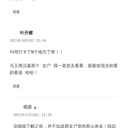
回复
叶开楗
说
道：
2021年10月5日 15:54
均哥打卡了N个地方了呀！！
马王堆汉墓那个 女尸 我一直想去看看，探索发现当初看
的着迷 哈哈！
回复
昭君
说
道：
2021年11月24日 21:28
没细细了解之前，并不知道那女尸居然那么有名！惊叹