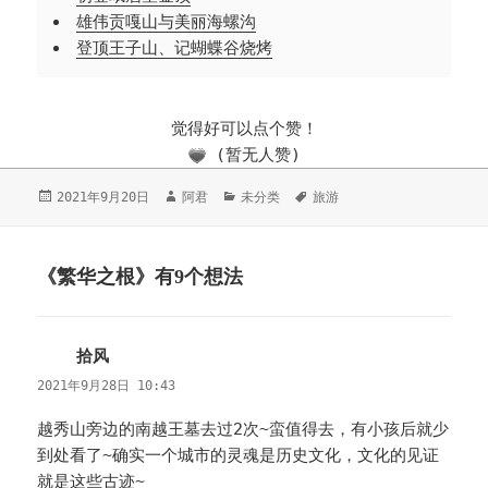
雄伟贡嘎山与美丽海螺沟
登顶王子山、记蝴蝶谷烧烤
觉得好可以点个赞！
(暂无人赞)
发
2021年9月20日
作
阿君
分
未分类
标
旅游
布
者
类
签
于
《繁华之根》有9个想法
拾风
说
道：
2021年9月28日 10:43
越秀山旁边的南越王墓去过2次~蛮值得去，有小孩后就少
到处看了~确实一个城市的灵魂是历史文化，文化的见证
就是这些古迹~