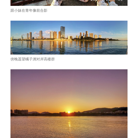
跟小妹在青年像前合影
傍晚遥望橘子洲对岸高楼群