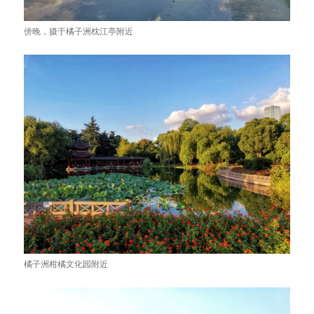
傍晚，摄于橘子洲枕江亭附近
橘子洲柑橘文化园附近