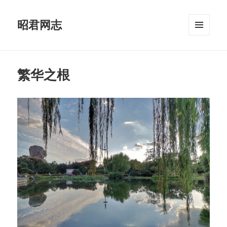
昭君网志
菜单和
挂件
繁华之根