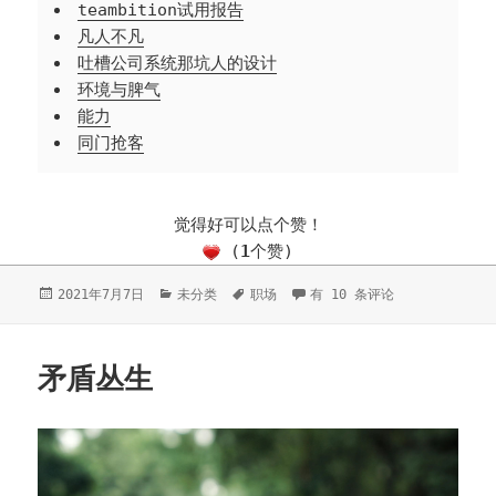
teambition试用报告
凡人不凡
吐槽公司系统那坑人的设计
环境与脾气
能力
同门抢客
觉得好可以点个赞！
(
1
个赞)
发
2021年7月7日
分
未分类
标
职场
被害妄想症后续之人生如戏
有 10 条评论
布
类
签
于
矛盾丛生