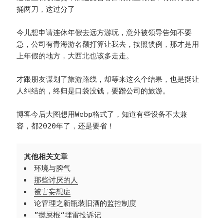
捅两刀，这过分了
今儿想申请连休年假去远方游玩，意外被领导告知不要
急，公司有青海游名额打算让我去，按照惯例，那才是用
上年假的地方，大西北也该多走走。
才跟朋友谋划了旅游路线，却等来这么个结果，也是挺让
人纠结的，终归是口袋没钱，要蹭公司的旅游。
博客今后大图想用Webp格式了，知道有些设备不太兼
容，都2020年了，还是要省！
其他相关文章
环境与脾气
那些讨厌的人
被害妄想症
论管理之新瓶装旧酒的监控制度
”搅屎棍“埋雷投诉记