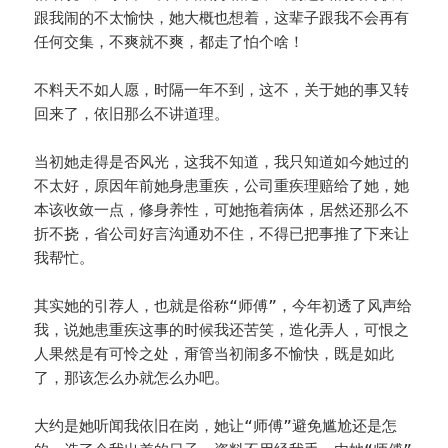
跟我闹的不太愉快，她大概也想着，这辈子跟我不会再有
任何交集，不爽就不爽，都走了怕个啥！
不料天不如人愿，时隔一年不到，这不，关于她的事又转
回来了，依旧那么不讲道理。
当初她走得是否风光，这我不知道，我只知道如今她过的
不太好，原因年前她身患重疾，公司重疾理赔给了她，她
本该收敛一点，修身养性，可她拖着病体，居然还那么不
折不挠，省公司好言沟通劝不住，不得已把事推了下来让
我帮忙。
其实她的引荐人，也就是俗称“师傅”，今年初透了风声给
我，说她患重疾这事的时候我还苦笑，造化弄人，可恨之
人果然是有可怜之处，甭管当初闹多不愉快，既是如此
了，那该怎么办就怎么办吧。
大约是她听闻我依旧在岗，她让“师傅”避免尴尬还是怎