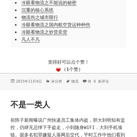
冷眼看物流之不能说的秘密
沉重的核心系统
物流伤之城市限行
冷眼看物流之国内航空货运种种伤
冷眼看物流之炒货卖货
凡人不凡
觉得好可以点个赞！
(
1
个赞)
发
2015年11月4日
分
未分类
标
物流
所谓执行力
有 8 条评论
布
类
签
于
不是一类人
前阵子新闻曝说广州快递员工集体内盗，胆大到明知有监
控，仍肆无忌惮下手盗走，小到随身WIFI，大到手机项
链。据多名犯罪嫌疑人落网后交代，平时工作中他们看到