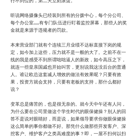
行不到位的，第二天立刻滚蛋。
听说网络摄像头已经装到所有的分拨中心，每个分公司、
每个办公室……有专门队伍进行盯着监控屏幕，那些人的奖
金就是来源于违规者的罚款。
本来营业部门就有个连续三月业绩不达标直接下岗的规
定，如今加上这些，压力就不是一般的大了。之前不在一
线的我是感受不到所谓咄咄逼人的新政，如今高压之下，
就连一些皇亲国戚也开始叫苦，更别说我这没后台的普通
人。谁让欧总这套减人增效的做法有效果呢？只要有效
果，投资方就会支持，只要有老板的支持，那什么都好
说？
变革总是痛苦的，也是很无奈的。就今天中午还有人问，
为什么要在公司里做这个学生时代的眼保健操？别人的回
答不是说对眼睛好，而是说，如果领导要求你做眼保健操
这么简单的事你都做不好。那凭什么做那些开发客户、深
挖客户、维护客户之类高难度的事？即，一屋不扫何以扫