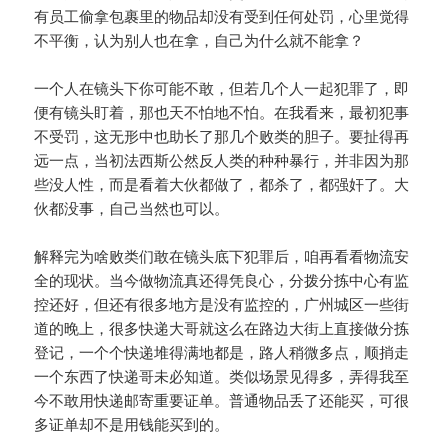
有员工偷拿包裹里的物品却没有受到任何处罚，心里觉得
不平衡，认为别人也在拿，自己为什么就不能拿？
一个人在镜头下你可能不敢，但若几个人一起犯罪了，即
便有镜头盯着，那也天不怕地不怕。在我看来，最初犯事
不受罚，这无形中也助长了那几个败类的胆子。要扯得再
远一点，当初法西斯公然反人类的种种暴行，并非因为那
些没人性，而是看着大伙都做了，都杀了，都强奸了。大
伙都没事，自己当然也可以。
解释完为啥败类们敢在镜头底下犯罪后，咱再看看物流安
全的现状。当今做物流真还得凭良心，分拨分拣中心有监
控还好，但还有很多地方是没有监控的，广州城区一些街
道的晚上，很多快递大哥就这么在路边大街上直接做分拣
登记，一个个快递堆得满地都是，路人稍微多点，顺捎走
一个东西了快递哥未必知道。类似场景见得多，弄得我至
今不敢用快递邮寄重要证单。普通物品丢了还能买，可很
多证单却不是用钱能买到的。