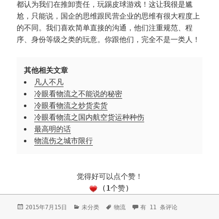
都认为我们在推卸责任，玩踢皮球游戏！这让我很是尴
尬，只能说，国企的思维跟民营企业的思维有很大程度上
的不同。我们喜欢简单直接的沟通，他们注重规范、程
序、身份等级之类的玩意。你跟他们，完全不是一类人！
其他相关文章
凡人不凡
冷眼看物流之不能说的秘密
冷眼看物流之炒货卖货
冷眼看物流之国内航空货运种种伤
最高明的话
物流伤之城市限行
觉得好可以点个赞！
(
1
个赞)
发
2015年7月15日
分
未分类
标
物流
不是一类人
有 11 条评论
布
类
签