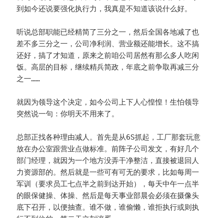
到如今还说要强化执行力，我真是不知道该说什么好。
听说总部职能已经精简了三分之一，然后全国各地减了也
差不多三分之一，公司净利润、营业额还能增长。这不搞
还好，搞了才知道，原来之前咱公司居然有那么多人吃闲
饭。高层的目标，继续精兵简政，年底之前争取再减三分
之一……
就因为领导这个决定，如今公司上下人心惶惶！生怕领导
突然说一句：你明天不用来了。
总部正找各种理由减人。首先是从6S抓起，工厂那套玩意
放在办公室跟营业点做标准。前阵子公司发文，有好几个
部门经理，就因为一个地方没弄干净整洁，直接被退回人
力资源部的。然后就是一些可有可无的要求，比如每周一
军训（要求员工七点半之前到达开始），每天中午一点半
的眼保健操、体操、然后是每天事业部晨会必须在摄像头
底下召开，以便抽查。谁不做，谁偷懒，谁拒执行或则执