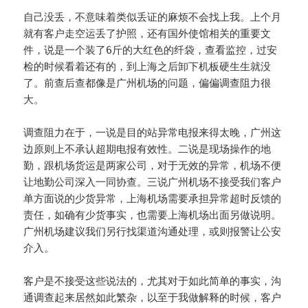
自己没丢，不意味着类似丢证的麻烦不会找上我。上个月
就有客户走空运丢了护照，还有国外使馆相关的重要文
件，说是一个装了6斤的大红色的纤袋，查看监控，过安
检的时候看着还有的，到上海之后卸下机板硬生生就没
了。前查后查都像是广州机场的问题，偏偏调查阻力很
大。
调查阻力在于，一说是目的站异常电报来得太晚，广州这
边原则上不承认超期电报有效性。二说是现场操作的地
勤，跟机场货运是两家公司，对于无效的异常，机场不便
让地勤公司深入一同协查。三说广州机场不接受我们客户
单方面说的少货异常，上海机场需要承担异常超时反馈的
责任，如确有少货事实，也需要上海机场出面另做说明。
广州机场建议我们另行找渠道沟通处理，或则报警让公安
介入。
客户是不接受这些说法的，尤其对于如此简单的事实，沟
通调查起来居然如此繁杂，以至于我做解释的时候，客户