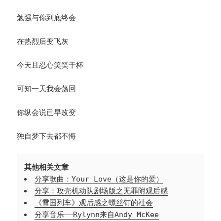
勉强与你到底终会
在热烈后变飞灰
今天且忍心笑笑干杯
可知一天我会荡回
你纵会说已早改变
独自梦下去都不悔
其他相关文章
分享歌曲：Your Love（这是你的爱）
分享：攻壳机动队剧场版之无罪附观后感
《雪国列车》观后感之螺丝钉的社会
分享音乐——Rylynn来自Andy McKee