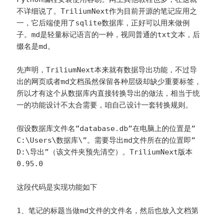
不详细说了。TriliumNext作为目前开源的笔记应用之
一，它后端使用了sqlite数据库，正好可以用来做例
子。md是轻量标记语言的一种，视同普通的txt文本，后
缀名是md。
先声明，TriliumNext本来就有数据导出功能，不过导
出的网页或者md文档虽然保留各种层级却缺少重要标签，
所以才有这个从数据库内直接转换导出的做法，相当于统
一的功能设计不太合需要，咱自己设计一套转换规则。
假设数据库文件名”database.db”在电脑上的位置是”
C:\Users\数据库\”。需要导出md文件所在的位置即”
D:\导出”（该文件夹预先清空）。TriliumNext版本
0.95.0
这段代码是实现功能如下
1、笔记的标题当做md文件的文件名，然后也放入文档第