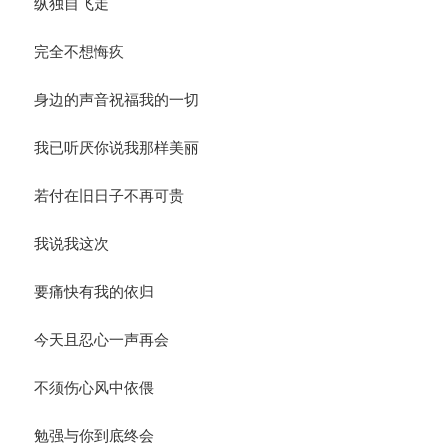
纵独自飞走
完全不想悔疚
身边的声音祝福我的一切
我已听厌你说我那样美丽
若付在旧日子不再可贵
我说我这次
要痛快有我的依归
今天且忍心一声再会
不须伤心风中依偎
勉强与你到底终会