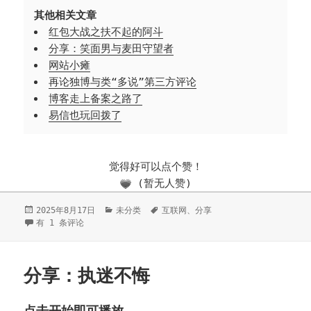
其他相关文章
红包大战之扶不起的阿斗
分享：笑面男与麦田守望者
网站小瘫
再论独博与类“多说”第三方评论
博客走上备案之路了
易信也玩回拨了
觉得好可以点个赞！
(暂无人赞)
发
2025年8月17日
分
未分类
标
互联网
、
分享
布
TriliumNext个性化批量转换数据
有 1 条评论
类
签
于
分享：执迷不悔
点击开始即可播放