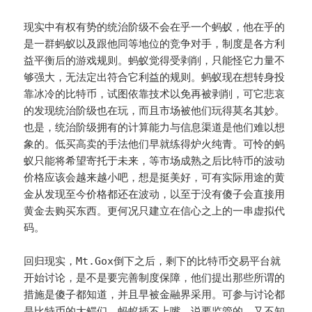
现实中有权有势的统治阶级不会在乎一个蚂蚁，他在乎的
是一群蚂蚁以及跟他同等地位的竞争对手，制度是各方利
益平衡后的游戏规则。蚂蚁觉得受剥削，只能怪它力量不
够强大，无法定出符合它利益的规则。蚂蚁现在想转身投
靠冰冷的比特币，试图依靠技术以免再被剥削，可它悲哀
的发现统治阶级也在玩，而且市场被他们玩得莫名其妙。
也是，统治阶级拥有的计算能力与信息渠道是他们难以想
象的。低买高卖的手法他们早就练得炉火纯青。可怜的蚂
蚁只能将希望寄托于未来，等市场成熟之后比特币的波动
价格应该会越来越小吧，想是挺美好，可有实际用途的黄
金从发现至今价格都还在波动，以至于没有傻子会直接用
黄金去购买东西。更何况只建立在信心之上的一串虚拟代
码。
回归现实，Mt.Gox倒下之后，剩下的比特币交易平台就
开始讨论，是不是要完善制度保障，他们提出那些所谓的
措施是傻子都知道，并且早被金融界采用。可参与讨论都
是比特币的大鳄们，蚂蚁插不上嘴，说要监管的，又不知