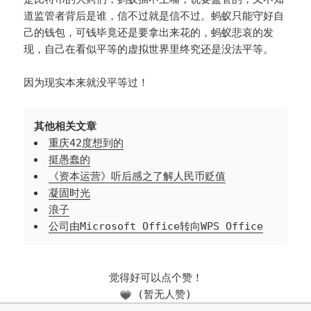
道监管者背后是谁，信不过就是信不过。蚂蚁只能守好自
己的钱包，可钱毕竟还是要拿出来花的，蚂蚁悲哀的发
现，自己在看似平等的虚拟世界里终究还是没法平等。
因为现实本来就没平等过！
其他相关文章
重庆42度想到的
挺愚蠢的
《资本运营》听后感之了解人民币贬值
凝固时光
浪子
公司由Microsoft Office转向WPS Office
觉得好可以点个赞！
(暂无人赞)