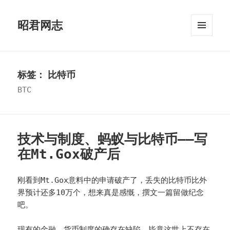
昭君网志
菜单和
挂件
标签：
比特币
BTC
技术与制度、蚂蚁与比特币——写
在Mt.Gox破产后
刚看到Mt.Gox意料中的申请破产了，丢失的比特币比外
界预计还多10万个，想来真是感慨，撰文一篇留做纪念
吧。
现有的金融、货币制度的确存在缺陷，毕竟这世上不存在