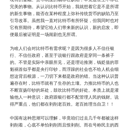
完美的事物。从认识比特币开始，我就想着它是不是所谓
的新生事物，能否在某种程度上弥补传统货币的缺陷乃至
引导改革。虽然我一直对比特币有所怀疑，但我同时也对
它有所期待，希望它给人们带来新的认识，新的启发，即
便最后被证明是一场闹剧也无所谓。
为啥人们会对比特币有需求呢？是因为很多人不信任银
行、不信任政府，甚至于说银行跟政府是穿同一条裤子
的。不管是实际中亲眼所见，还是理论推测，钱贬值的罪
魁祸首似乎都是央行印钞，而浮躁的社会也不给人机会细
想这背后根源，一刀切下来都是政府的错。当这种认识普
遍存在时，比特币就有了生存的土壤。力推比特币的人也
不断宣扬印钞的坏处，鼓吹比特币的好处。本质上就是灌
输他人一种意识：政府跟银行都不配管理人民的钱财。说
得严重点，他们都在剥削老百姓。老百姓理当自卫！！
中国有这种思潮可以理解，毕竟咱们过去几千年都被这样
剥削着，心底不单怕剥削而且恨剥削。而在号称民主的西