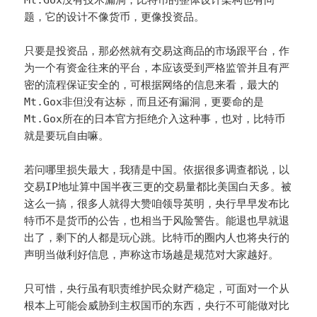
题，它的设计不像货币，更像投资品。
只要是投资品，那必然就有交易这商品的市场跟平台，作
为一个有资金往来的平台，本应该受到严格监管并且有严
密的流程保证安全的，可根据网络的信息来看，最大的
Mt.Gox非但没有达标，而且还有漏洞，更要命的是
Mt.Gox所在的日本官方拒绝介入这种事，也对，比特币
就是要玩自由嘛。
若问哪里损失最大，我猜是中国。依据很多调查都说，以
交易IP地址算中国半夜三更的交易量都比美国白天多。被
这么一搞，很多人就得大赞咱领导英明，央行早早发布比
特币不是货币的公告，也相当于风险警告。能退也早就退
出了，剩下的人都是玩心跳。比特币的圈内人也将央行的
声明当做利好信息，声称这市场越是规范对大家越好。
只可惜，央行虽有职责维护民众财产稳定，可面对一个从
根本上可能会威胁到主权国币的东西，央行不可能做对比