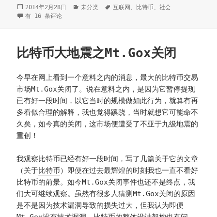
发
2014年2月28日
分
未分类
标
互联网
、
比特币
、
社会
布
技术与制度、蚂蚁与比特币——写在Mt.Gox破产后
有 16 条评论
类
签
于
比特币大地震之Mt.Gox关闭
今早在网上看到一个意料之内的消息，最大的比特币交易
市场Mt.Gox关闭了。说在意料之内，是因为它暂停提现
已有好一段时间，以它当时的规模做如此行为，就算有再
多看似合理的解释，我也觉得蹊跷，当时就想它可能命不
久矣，如今真的关闭，这市场便遭受了不亚于九级地震的
重创！
我观察比特币已经有好一段时间，写了几篇关于它的文章
（关于
比特币
）即便在过去最辉煌的时刻我也一直不看好
比特币的前景。如今Mt.Gox关闭事件也还不是终点，我
们大可继续观察。虽然有很多人猜测Mt.Gox关闭的原因
是不是因为技术漏洞导致的损失过大，但我认为即便
Mt.Gox没有技术漏洞，比特币的整体设计架构也有问