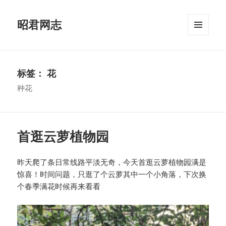
昭君网志
菜单和
挂件
标签：
花
种花
首逛云萝植物园
昨天爬了条日常线路平淡无奇，今天首逛云萝植物园满是
惊喜！时间问题，只逛了个云萝其中一个小角落，下次换
个春季满花时候再来看看