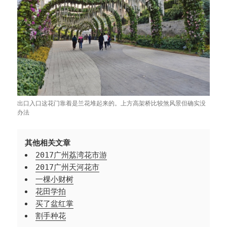
出口入口这花门靠着是兰花堆起来的。上方高架桥比较煞风景但确实没
办法
其他相关文章
2017广州荔湾花市游
2017广州天河花市
一棵小财树
花田学拍
买了盆红掌
割手种花