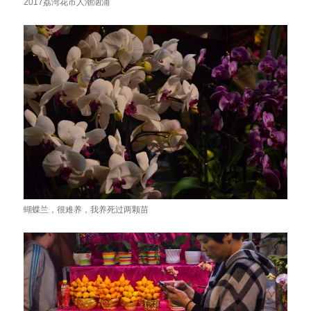
2017荔湾花市人潮汹涌
蝴蝶兰，很难养，我养死过两颗苗