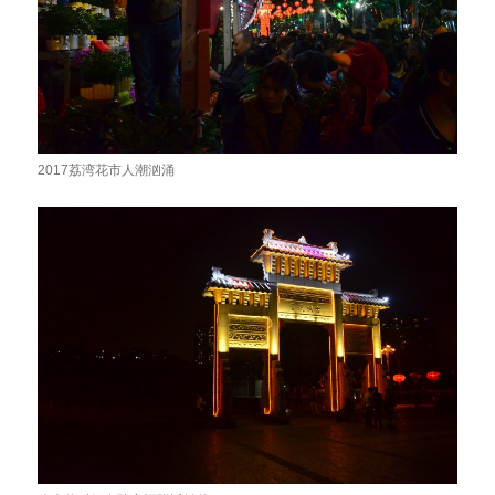
2017荔湾花市人潮汹涌