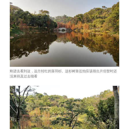
刚进去看到这，远方转红的落羽杉。这杉树靠近拍应该很出片但暂时还
没来得及过去细看