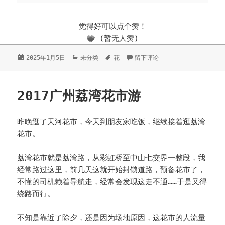
觉得好可以点个赞！
(暂无人赞)
发
2025年1月5日
分
未分类
标
花
于首逛云萝植物园
留下评论
布
类
签
于
2017广州荔湾花市游
昨晚逛了天河花市，今天到朋友家吃饭，继续接着逛荔湾
花市。
荔湾花市就是荔湾路，从彩虹桥至中山七交界一整段，我
经常路过这里，前几天这就开始封锁道路，预备花市了，
不懂的司机赖着导航走，经常会发现这走不通……于是又得
绕路而行。
不知是靠近了除夕，还是因为场地原因，这花市的人流量