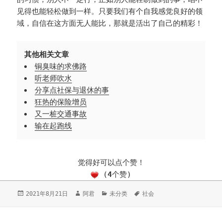
见得也能轻松做到一样。只要我们有个自我感觉良好的领
域，自信在这方面无人能比，那就是活出了自己的精彩！
其他相关文章
铜臭味的求佛路
听老师吹水
分享点社保与退休的事
狂热的保险增员
又一桩交通事故
输在起跑线
觉得好可以点个赞！
(
4
个赞)
发
2021年8月21日
作
阿君
分
未分类
标
社会
布
者
类
签
于