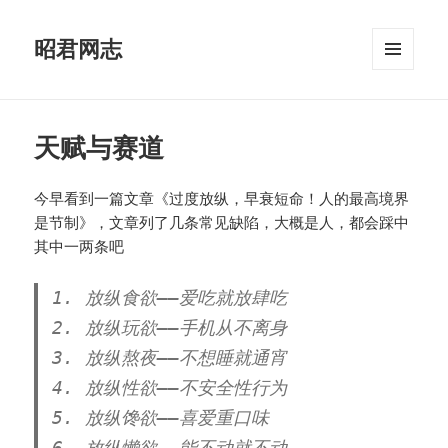
昭君网志
菜单和
挂件
天赋与赛道
今早看到一篇文章《过度放纵，早衰短命！人的最高境界
是节制》，文章列了几条常见缺陷，大概是人，都会踩中
其中一两条吧
1. 放纵食欲——爱吃就放肆吃
2. 放纵玩欲——手机从不离身
3. 放纵熬夜——不想睡就通宵
4. 放纵性欲——不安全性行为
5. 放纵馋欲——喜爱重口味
6. 放纵懒欲——能不动就不动