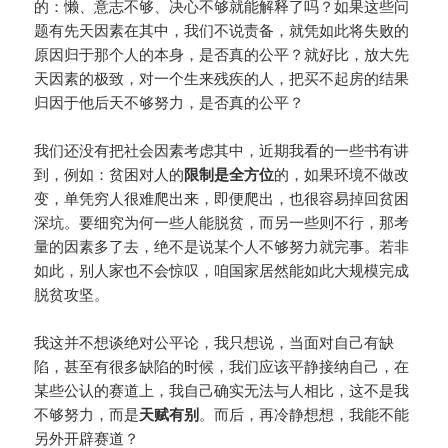
的：懒、意志不够、决心不够就能解释了吗？如果这些问
题有先天因素在其中，我们不说责备，就凭如此将失败的
原因归于那个人的本身，是否真的公平？就好比，放大先
天因素的极致，对一个生来残疾的人，把买不起房的结果
归因于他后天不够努力，是否真的公平？
我们还没有把社会因素考虑其中，近期我看的一些书有讲
到，例如：贫困对人的
限制是全方位
的，如果环境不做改
变，单凭穷人很难爬出来，即便爬出，也很容易掉回贫困
深坑。要细究为何一些人能脱贫，而另一些则不行，那考
量的因素多了去，绝不是说某个人不够努力就完事。若非
如此，别人家也不会惊叹，咱国家居然能如此大规模完成
脱贫攻坚。
我这并不想谈绝对公平论，我只想说，当面对自己有缺
陷，甚至有很多缺陷的时候，我们应该平静接纳自己，在
某些公认的赛道上，我自己确实无法与人相比，这不是我
不够努力，而是
天赋有别
。而后，再冷静想想，我能不能
另外开辟赛道？