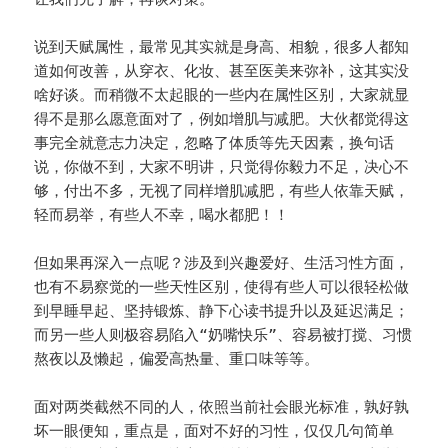
说到天赋属性，最常见其实就是身高、相貌，很多人都知
道如何改善，从穿衣、化妆、甚至医美来弥补，这其实没
啥好谈。而稍微不太起眼的一些内在属性区别，大家就显
得不是那么愿意面对了，例如增肌与减肥。大伙都觉得这
事完全就意志力决定，忽略了体质等先天因素，换句话
说，你做不到，大家不明讲，只觉得你毅力不足，决心不
够，付出不多，无视了同样增肌减肥，有些人依靠天赋，
轻而易举，有些人不幸，喝水都肥！！
但如果再深入一点呢？涉及到兴趣爱好、生活习性方面，
也有不易察觉的一些天性区别，使得有些人可以很轻松做
到早睡早起、坚持锻炼、静下心读书提升以及延迟满足；
而另一些人则极容易陷入“奶嘴快乐”、容易被打搅、习惯
熬夜以及懒起，偏爱高热量、重口味等等。
面对两类截然不同的人，依照当前社会眼光标准，孰好孰
坏一眼便知，重点是，面对不好的习性，仅仅几句简单