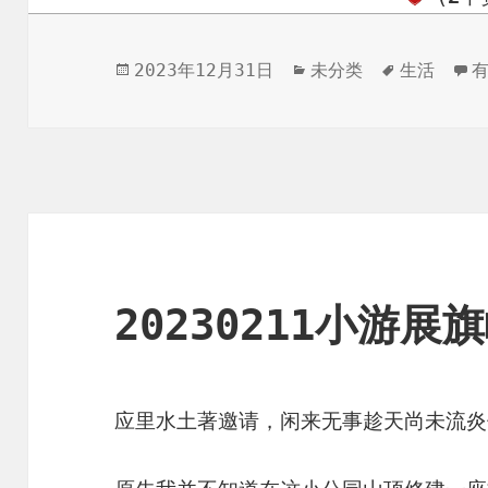
发
分
标
回
2023年12月31日
未分类
生活
有
布
类
签
于
20230211小游展
应里水土著邀请，闲来无事趁天尚未流炎