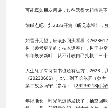
可能真如朋友所讲，过往活得太粗糙是不
细腻点吧，如2023开篇《
听见幸福
》，
如晋升无望，应该多回头看看《
202301
树（参考更早的：
枯木逢春
），树干中空
年年焕发新叶，从不计较自己扎根二三十
人生除了有诗有书也还有远方，2023，
《
20230606
》）北上到了哈尔滨（参考
第二故乡南宁（参考：《
20230218回南
年纪渐长，时光流逝越发快了，抽空回味