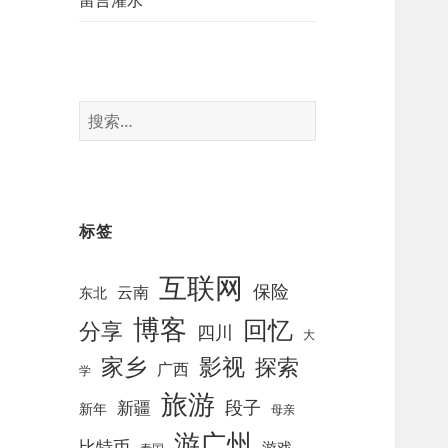
留言灌水
搜
索
：
标签
互联网
保险
云南
东北
博客
回忆
分享
四川
大
影视
家乡
探索
广西
学
旅游
段子
新疆
新年
母亲
游广州
比特币
游戏