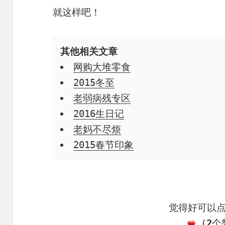
就这样吧！
其他相关文章
网购大堆零食
2015冬至
老弱病残专区
2016生日记
老妈不尽烦
2015春节印象
觉得好可以
(
2
个