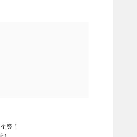
点个赞！
赞)