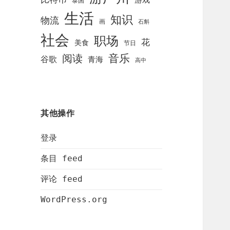
泰国
生活
知识
物流
画
石斛
社会
职场
花
美食
节日
阅读
音乐
谷歌
青海
高中
其他操作
登录
条目 feed
评论 feed
WordPress.org