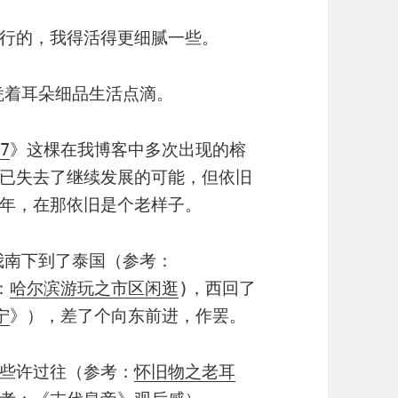
行的，我得活得更细腻一些。
凭着耳朵细品生活点滴。
27
》这棵在我博客中多次出现的榕
已失去了继续发展的可能，但依旧
年，在那依旧是个老样子。
我南下到了泰国（参考：
：
哈尔滨游玩之市区闲逛
)，西回了
宁
》），差了个向东前进，作罢。
些许过往（参考：
怀旧物之老耳