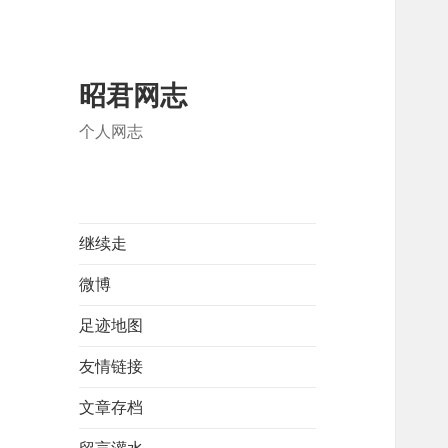
昭君网志
个人网志
继续走
微博
足迹地图
友情链接
文章存档