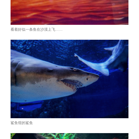
看着好似一条鱼在沙漠上飞……
鲨鱼馆的鲨鱼