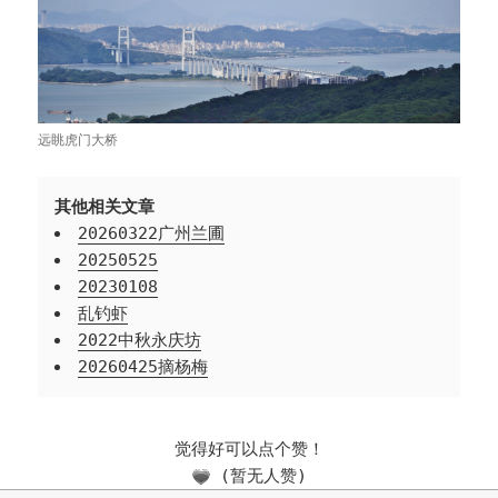
远眺虎门大桥
其他相关文章
20260322广州兰圃
20250525
20230108
乱钓虾
2022中秋永庆坊
20260425摘杨梅
觉得好可以点个赞！
(暂无人赞)