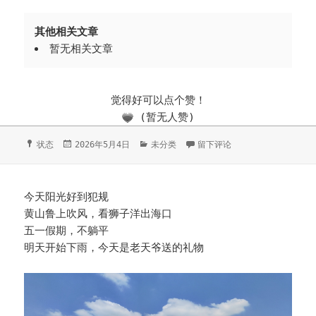
其他相关文章
暂无相关文章
觉得好可以点个赞！
(暂无人赞)
格
状态
发
2026年5月4日
分
未分类
于20260503海洋馆
留下评论
式
布
类
于
今天阳光好到犯规
黄山鲁上吹风，看狮子洋出海口
五一假期，不躺平
明天开始下雨，今天是老天爷送的礼物