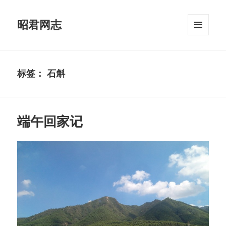
昭君网志
菜单和
挂件
标签：
石斛
端午回家记