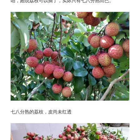
咱，她说荔枝可以摘了，实际只有七八分熟而已。
七八分熟的荔枝，皮尚未红透