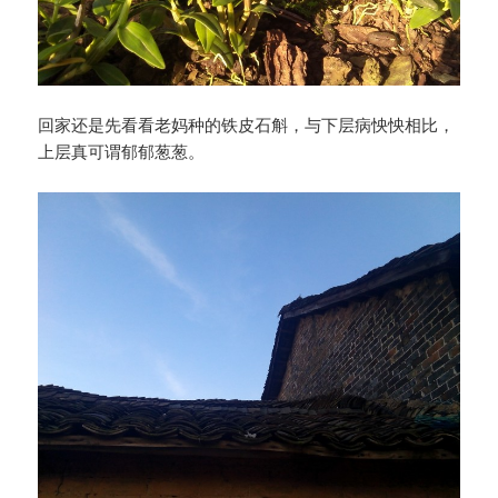
回家还是先看看老妈种的铁皮石斛，与下层病怏怏相比，
上层真可谓郁郁葱葱。