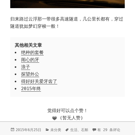
归来路过云浮那一带很多高速隧道，几公里长都有，穿过
隧道犹如梦幻穿梭一般！
其他相关文章
绝种的套餐
闹心的牙
浪子
探望外公
得好好关爱牙齿了
2015年终
觉得好可以点个赞！
(暂无人赞)
发
2015年6月25日
分
未分类
标
生活
、
石斛
端午回家记
有 29 条评论