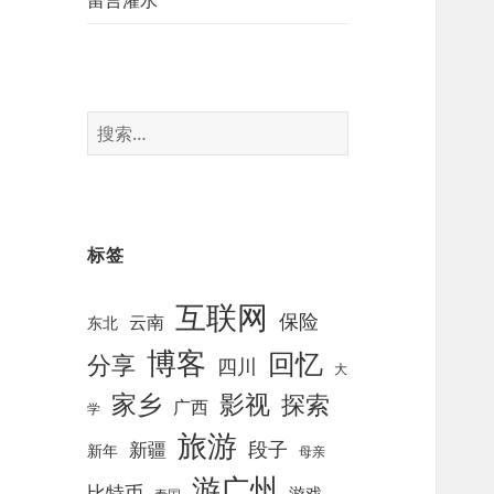
留言灌水
搜
索
：
标签
互联网
保险
云南
东北
博客
回忆
分享
四川
大
影视
家乡
探索
广西
学
旅游
段子
新疆
新年
母亲
游广州
比特币
游戏