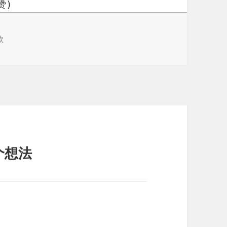
赞)
歌
个想法