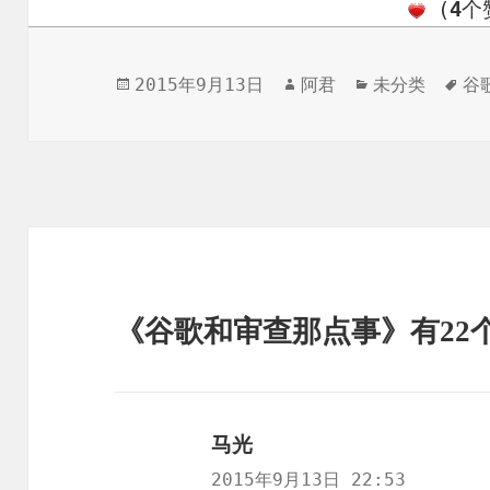
(
4
个
发
作
分
标
2015年9月13日
阿君
未分类
谷
布
者
类
签
于
《谷歌和审查那点事》有22
马光
说
道：
2015年9月13日 22:53