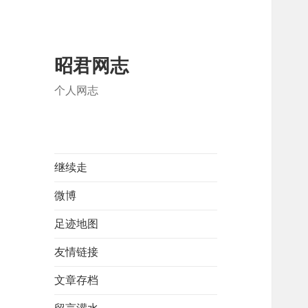
昭君网志
个人网志
继续走
微博
足迹地图
友情链接
文章存档