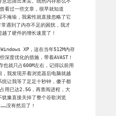
不好意思摆出来卖。既然内存那么不
曾看过一些文章，很早就知道
，瑕不掩瑜，我索性就直接忽略了它
C常常遇到了内存不足的困扰，我才
经超越了硬件的增长速度了！
ndows XP，这在当年512M内存
深度优化的措施，带着AVAST！
存也就只占600M左右，记得以前用
时间，我发现开着浏览器后电脑就越
作系统让我等了足足十秒钟，傻子都
占用已达2.5G，再查阅进程，大
毫不犹豫直接关掉了整个谷歌浏览
……没有然后了！