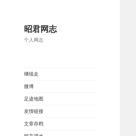
昭君网志
个人网志
继续走
微博
足迹地图
友情链接
文章存档