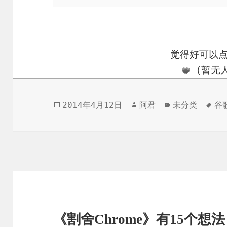
觉得好可以
(暂无人
发
作
分
标
2014年4月12日
阿君
未分类
谷
布
者
类
签
于
《割舍Chrome》有15个想法