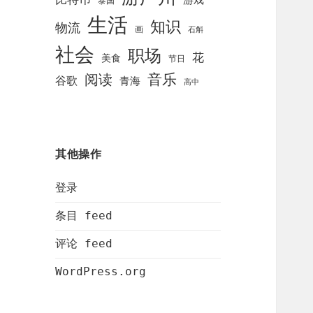
泰国
生活
知识
物流
画
石斛
社会
职场
花
美食
节日
阅读
音乐
谷歌
青海
高中
其他操作
登录
条目 feed
评论 feed
WordPress.org