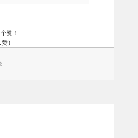
点个赞！
赞)
歌