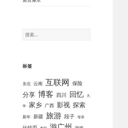
留言灌水
搜
索
：
标签
互联网
保险
云南
东北
博客
回忆
分享
四川
大
影视
家乡
探索
广西
学
旅游
段子
新疆
新年
母亲
游广州
比特币
游戏