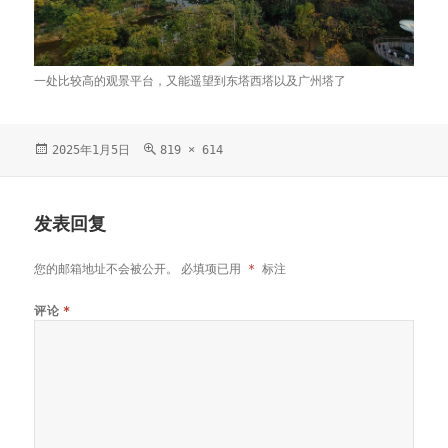
一处比较高的观景平台，又能遥望到东塔西塔以及广州塔了
发
2025年1月5日
原
819 × 614
布
始
于
尺
寸
发表回复
您的邮箱地址不会被公开。
必填项已用
*
标注
评论
*