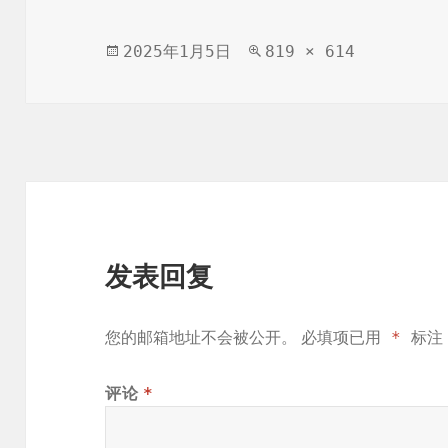
发
原
2025年1月5日
819 × 614
布
始
于
尺
寸
发表回复
您的邮箱地址不会被公开。
必填项已用
*
标注
*
评论