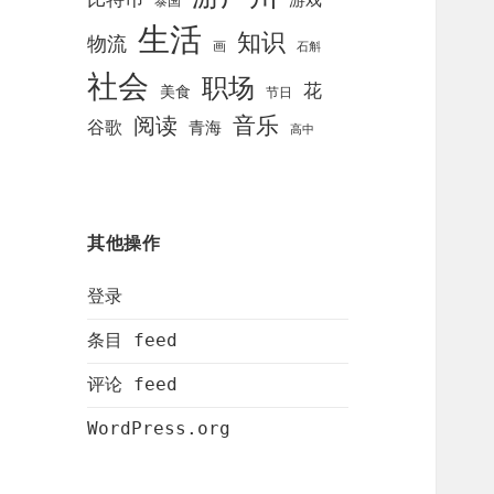
泰国
生活
知识
物流
画
石斛
社会
职场
花
美食
节日
阅读
音乐
谷歌
青海
高中
其他操作
登录
条目 feed
评论 feed
WordPress.org