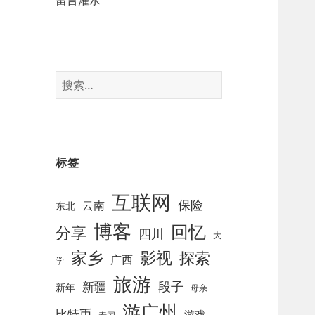
留言灌水
搜
索
：
标签
互联网
保险
云南
东北
博客
回忆
分享
四川
大
影视
家乡
探索
广西
学
旅游
段子
新疆
新年
母亲
游广州
比特币
游戏