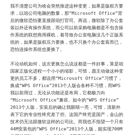
我不清楚公司为啥会突然推进这种变更，如果是版权方要
求，以咱公司电脑的数量，那“Microsoft Office”背
后的微软恐怕要直接跟咱打官司。再说，微软除了办公套
装以外还有操作系统，而公司以前采购电脑都是不包含操
作系统的联想商用裸机，着导致办公室电脑没几个正版系
统的，如果是版权压力要换，也不只换个办公套装而已，
恐怕连操作系统也要换了。
不论动机如何，这次更换怎么说这都是一件好事，算是咱
国家正版化进程一个小小的缩影，可惜，愿主动做这种变
更的员工不多，都说用“Microsoft Office”习惯了，
换成“WPS Office”2013个人版会各种不习惯，而WPS
我以前用过，无论从功能还是布局，它都极力向
“Microsoft Office”兼容。如今的“WPS Office”
2013个人版，安装后的确让我眼睛一亮，可惜，清新外
表下它的专业性终究差了些。这国产终究是国产，金山的
技术仍无法跟微软这样的公司比。而我也不指望一个只有
44M安装包的“WPS Office”2013个人版，能实现700M