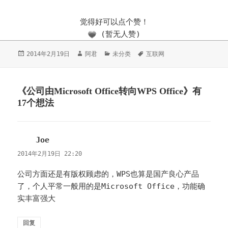
觉得好可以点个赞！
(暂无人赞)
发
2014年2月19日
作
阿君
分
未分类
标
互联网
布
者
类
签
于
《公司由Microsoft Office转向WPS Office》有
17个想法
Joe
说
道：
2014年2月19日 22:20
公司方面还是有版权顾虑的，WPS也算是国产良心产品
了，个人平常一般用的是Microsoft Office，功能确
实丰富强大
回复