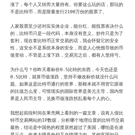
涨了，每个人又转而大量持有。你要这么玩的话，那玩的
不是比特币，而是限量发行2100万份的股票了。
人家股票至少还对应实体企业，能分红、能投票表决什么
的，比特币只是一段代码，本身没有意义。炒作只是为了
套利，现在拿比特币正常交易的话，我会怀疑它的安全
性，这安全不是系统本身的安全，而是人心恍惚导致的币
值变动，不管是上涨下跌，交易完之后，都有人觉得亏。
为什么亏？你昨天看标价0.5比特的东西，今天也还是
0.5比特，就算币值涨跌，坚持不修改标价就没什么问
题。如果这是比特币通行的世界，那根本就不用管它跟谁
的比值怎么变，可惜现实的国际世界是美元主导，国内世
界是人民币主导，兑换币值涨跌扰乱着每个人的心。
我想起前段时间在果壳网上看到的一篇文章，说有人借比
特币交易网站的IP数据，分析哪个地理位置的比特币交易
最热，结论是中国热的程度居然超过了美国，哪怕是在凌
晨三点。作者大呼意外却又在情理之中，其他富国如日