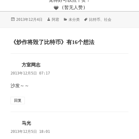
(暂无人赞)
发
2013年12月4日
作
阿君
分
未分类
标
比特币
、
社会
布
者
类
签
于
《炒作将毁了比特币》有16个想法
方室网志
说
道：
2013年12月5日 07:17
沙发～～
回复
马光
说
道：
2013年12月5日 18:01