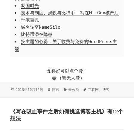
凝固时光
技术与制度、蚂蚁与比特币——写在Mt.Gox破产后
千疮百孔
域名转至NameSilo
比特币潜在隐患
换主题的心得，关于收费与免费的WordPress主
题
觉得好可以点个赞！
(暂无人赞)
发
2013年10月12日
作
阿君
分
未分类
标
互联网
、
博客
布
者
类
签
于
《写在吸血事件之后如何挑选博客主机》有12个
想法