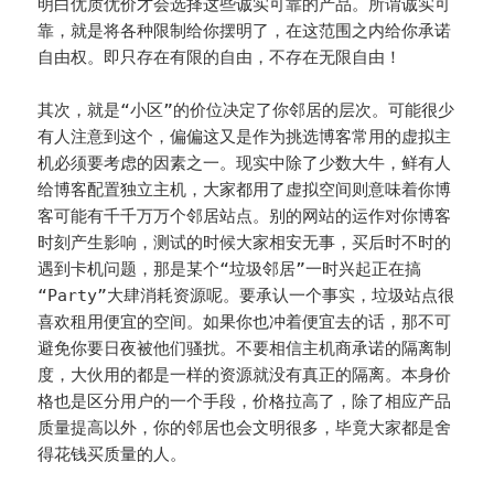
明白优质优价才会选择这些诚实可靠的产品。所谓诚实可
靠，就是将各种限制给你摆明了，在这范围之内给你承诺
自由权。即只存在有限的自由，不存在无限自由！
其次，就是“小区”的价位决定了你邻居的层次。可能很少
有人注意到这个，偏偏这又是作为挑选博客常用的虚拟主
机必须要考虑的因素之一。现实中除了少数大牛，鲜有人
给博客配置独立主机，大家都用了虚拟空间则意味着你博
客可能有千千万万个邻居站点。别的网站的运作对你博客
时刻产生影响，测试的时候大家相安无事，买后时不时的
遇到卡机问题，那是某个“垃圾邻居”一时兴起正在搞
“Party”大肆消耗资源呢。要承认一个事实，垃圾站点很
喜欢租用便宜的空间。如果你也冲着便宜去的话，那不可
避免你要日夜被他们骚扰。不要相信主机商承诺的隔离制
度，大伙用的都是一样的资源就没有真正的隔离。本身价
格也是区分用户的一个手段，价格拉高了，除了相应产品
质量提高以外，你的邻居也会文明很多，毕竟大家都是舍
得花钱买质量的人。