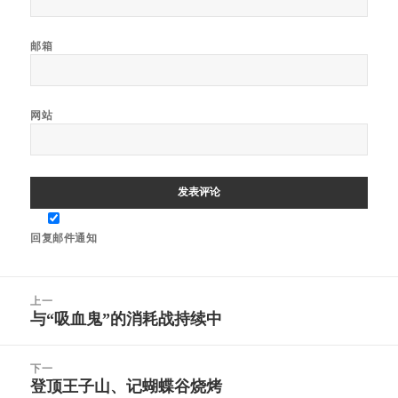
邮箱
网站
回复邮件通知
文
上一
章
与“吸血鬼”的消耗战持续中
上
导
篇
航
文
下一
章：
登顶王子山、记蝴蝶谷烧烤
下