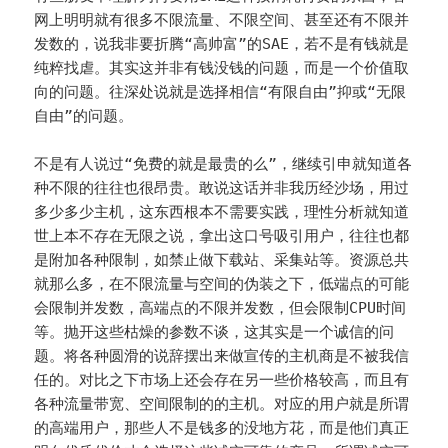
网上明明就有很多不限流量、不限空间、甚至还有不限并
发数的，说我非要折腾“高帅富”的SAE，若不是有钱就是
纯粹找虐。其实这并非有钱没钱的问题，而是一个价值取
向的问题。往深处说就是选择相信“有限自由”抑或“无限
自由”的问题。
不是有人说过“免费的就是最贵的么”，继续引申就知道各
种不限的往往也很昂贵。敢说这话并非我历经沙场，用过
多少多少主机，这东西根本不需要实践，理性分析就知道
世上本不存在无限之说，拿出这口号吸引用户，往往也都
是附加各种限制，如禁止做下载站、采集站等。资源总共
就那么多，在不限流量与空间的伪装之下，低端点的可能
会限制并发数，高端点的不限并发数，但会限制CPU时间
等。抛开这些枯燥的参数不谈，这其实是一个诚信的问
题。将各种圆滑的说辞摆出来做宣传的主机商是不被我信
任的。对比之下市场上还会存在另一些价格较高，而且有
各种流量带宽、空间限制的的主机。对应的用户就是所谓
的高端用户，那些人不是钱多的没地方花，而是他们真正