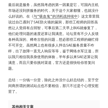
最后就是服务，虽然我考虑的第一因素是它，可国内主机
市场还没到拼服务的时代，关于这个大家都懂，也就没什
么好说的。在《
与“吸血鬼”的消耗战持续中
》这文章里我
说过自己遇到了SAE防火墙的漏洞，那些工程师的回答虽
然让人觉得有点弱智，可事后第二天早上BUG就修复了，
他们处理问题的速度还算让我满意。论坛里有不少人反馈
各种高深的、稀奇古怪的问题，想必那些工程师的确忙得
不可开交。虽然网上也有很多人抨击SAE服务质量不咋
样，出了故障一直无人响应等等，鉴于网络水军泛滥，所
以我只相信我亲身使用的体验，半年多以来SAE还算让我
满意，而且只要你挑对渠道，官方还是很快给你答复问
题。
总结：一分钱一分货，除此之外没什么好总结的，至于空
间商所谓的测试站点也不要相信，那只不过是个心理安慰
罢了。
其他相关文章