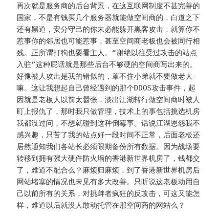
再次就是服务商的后台背景，在这互联网制度不甚完善的
国家，不是有钱买几个服务器就能做空间商的，白道之下
还有黑道，安分守己的你未必能躲开黑客攻击，就算你不
惹事你的邻居也可能惹事，甚至空间商老板也会被同行相
残。正所谓打狗也要看主人。“谢绝以往受过攻击的站点
入驻”这种屁话就是那些后台不够硬的空间商写出来的。
好像被人攻击是我的错似的，罩不住小弟就不要做老大
嘛。这让我想起自己曾经遇到的那个DDOS攻击事件，起
因就是老板人以前太嚣张，淡出江湖转行做空间商时被人
盯上报仇了，那时我只做管理，技术上的事包括挑选机房
我都没过问，不想就碰到这种倒霉事。话说江湖恩怨我不
感兴趣，只苦了我的站点好一段时间不正常，后面老板还
居然通知我们各站长必须限期备份所有数据。因为战场要
转移到拥有强大硬件防火墙的香港新世界机房了，钱都交
了，难道不配合么？麻烦归麻烦，到了香港新世界机房后
网站堵塞的情况也未见有多大改善。只听说这老板动用自
己以前所有的关系，对挑衅者疯狂的反攻击，可这又能怎
样，难道以后就没人敢动托管在那空间商的网站么？