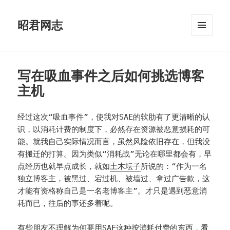
昭君网志
菜单和
挂件
写在吸血事件之后如何挑选博客
主机
经过这次“吸血事件”，使我对SAE的软肋有了更清晰的认
识，以消耗计费的制度下，必然存在资源被恶意损耗的可
能。就我自己实际情况而言，虽然风险依旧存在，但我没
有搬迁的打算。因为类似“消耗战”无论在哪里都会有，早
点经历也就早点成长，就如
土木坛子
所说的：“作为一名
独立博客主，被黑过、宕过机、被墙过、拿过广告款，这
才能有资格称自己是一名老博客主”。才只是遇到恶意消
耗而已，往后的事还多着呢。
有些朋友不理解为何要用SAE这种按消耗付费的东西，看