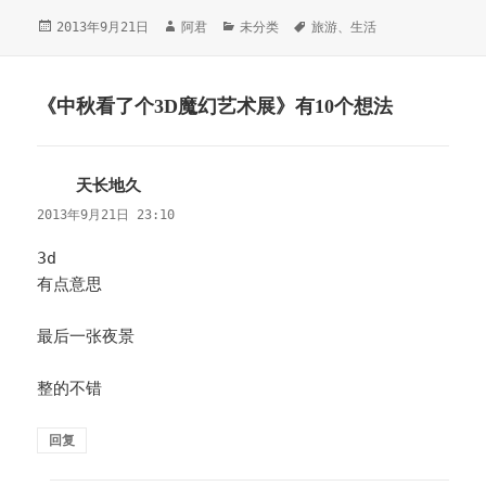
发
2013年9月21日
作
阿君
分
未分类
标
旅游
、
生活
布
者
类
签
于
《中秋看了个3D魔幻艺术展》有10个想法
天长地久
说
道：
2013年9月21日 23:10
3d
有点意思
最后一张夜景
整的不错
回复