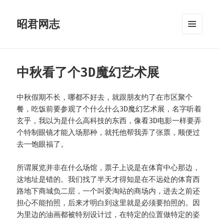
昭君网志
菜单和
挂件
中秋看了个3D魔幻艺术展
中秋假期不长，哪都不好去，就跟朋友约了在市区聚个
餐，吃饭前要参观了个什么什么3D魔幻艺术展，名字听着
玄乎，我以为是什么高科技的东西，像看3D电影一样要弄
个特制眼镜才能入场那种，就托他帮我弄了张票，顺便过
去一饱眼福了。
所谓展览并非在什么场馆，票子上说是在体育中心那边，
这地址是错的。我们找了半天才得知是在不远处的体育西
路地下商城负二层，一个叫爱淘站的商场内，进去之前还
担心不能拍照，后来才明白到这里就是必须要拍照的。因
为里边的油画都被特别设计过，在特定的位置做特定的姿