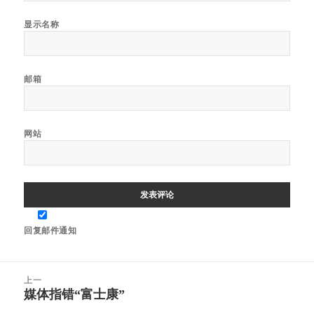
显示名称
邮箱
网站
回复邮件通知
文
上一
章
媒体指错“富士康”
上
导
篇