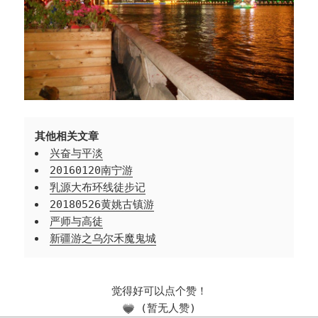
其他相关文章
兴奋与平淡
20160120南宁游
乳源大布环线徒步记
20180526黄姚古镇游
严师与高徒
新疆游之乌尔禾魔鬼城
觉得好可以点个赞！
(暂无人赞)