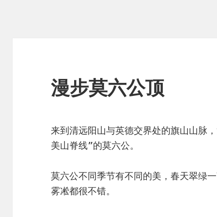
漫步莫六公顶
来到清远阳山与英德交界处的旗山山脉，漫
美山脊线”的莫六公。
莫六公不同季节有不同的美，春天翠绿一
雾凇都很不错。