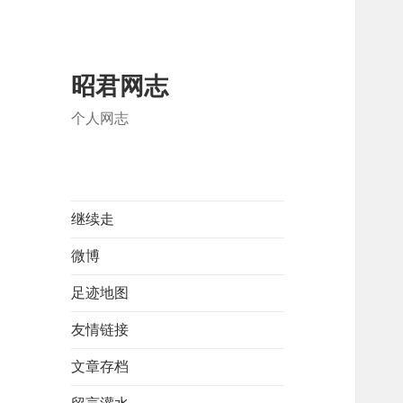
昭君网志
个人网志
继续走
微博
足迹地图
友情链接
文章存档