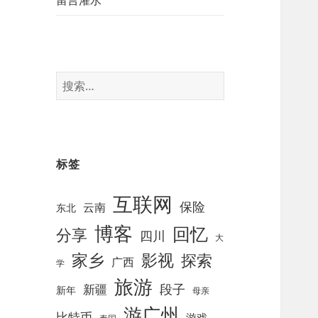
留言灌水
搜
索
：
标签
互联网
保险
云南
东北
博客
回忆
分享
四川
大
影视
家乡
探索
广西
学
旅游
段子
新疆
新年
母亲
游广州
比特币
游戏