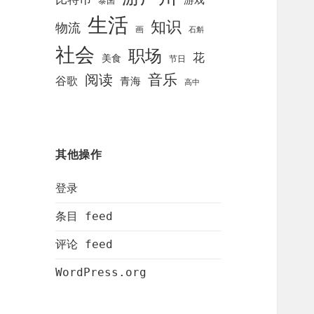
泰国
生活
知识
物流
画
石斛
社会
职场
花
美食
节日
阅读
音乐
谷歌
青海
高中
其他操作
登录
条目 feed
评论 feed
WordPress.org