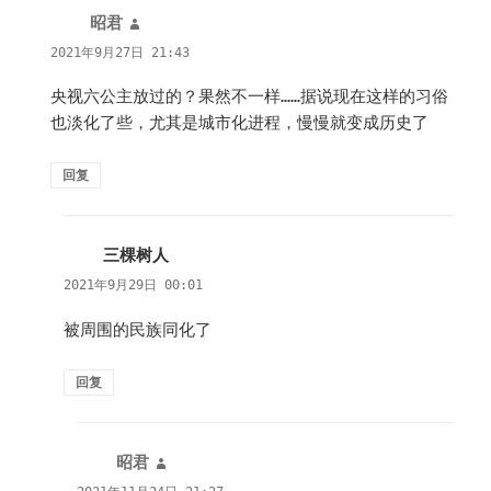
昭君
说
道：
2021年9月27日 21:43
央视六公主放过的？果然不一样……据说现在这样的习俗
也淡化了些，尤其是城市化进程，慢慢就变成历史了
回复
三棵树人
说
道：
2021年9月29日 00:01
被周围的民族同化了
回复
昭君
说
道：