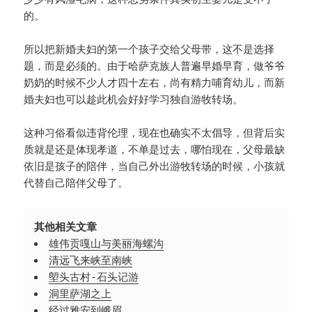
的。
所以把新婚夫妇的第一个孩子交给父母带，这不是选择
题，而是必须的。由于哈萨克族人普遍早婚早育，做爷爷
奶奶的时候不少人才四十左右，尚有精力哺育幼儿，而新
婚夫妇也可以趁此机会好好学习独自游牧转场。
这种习俗看似违背伦理，现在也确实不太倡导，但背后实
质就是还是体现孝道，不单是过去，哪怕现在，父母最缺
依旧是孩子的陪伴，当自己外出游牧转场的时候，小孩就
代替自己陪伴父母了。
其他相关文章
雄伟贡嘎山与美丽海螺沟
清远飞来峡至南峡
塱头古村-石头记游
洞里萨湖之上
经过雅安到峨眉