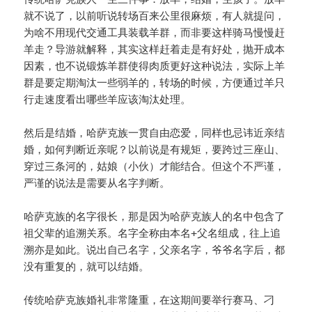
就不说了，以前听说转场百来公里很麻烦，有人就提问，
为啥不用现代交通工具装载羊群，而非要这样骑马慢慢赶
羊走？导游就解释，其实这样赶着走是有好处，抛开成本
因素，也不说锻炼羊群使得肉质更好这种说法，实际上羊
群是要定期淘汰一些弱羊的，转场的时候，方便通过羊只
行走速度看出哪些羊应该淘汰处理。
然后是结婚，哈萨克族一贯自由恋爱，同样也忌讳近亲结
婚，如何判断近亲呢？以前说是有规矩，要跨过三座山、
穿过三条河的，姑娘（小伙）才能结合。但这个不严谨，
严谨的说法是需要从名字判断。
哈萨克族的名字很长，那是因为哈萨克族人的名中包含了
祖父辈的追溯关系。名字全称由本名+父名组成，往上追
溯亦是如此。说出自己名字，父亲名字，爷爷名字后，都
没有重复的，就可以结婚。
传统哈萨克族婚礼非常隆重，在这期间要举行赛马、刁