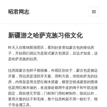
昭君网志
菜单和
挂件
新疆游之哈萨克族习俗文化
昨天入住喀纳斯湖景区，看到好多类似蒙古包的移动房
子，开始我们就以为是新式蒙古包酒店，后边才知道，这
是哈萨克族的毡房。
毡房跟蒙古包样子都很像，外观区别在于，蒙古包是侧边
开窗，而毡房是顶部开天窗。用料方面，传统哈萨克的毡
房，内骨架是用戈壁红柳木搭建，横竖交错成菱形的围墙
也是用红柳木做的，各连接处都用牛皮的绳子和牛筋连接
固定，既轻便又牢固；门框和门用松树制作。除此以外，
要用大量的毡子和毛绳，整个毡房构架不用一枚钉子、楔
子等金属工具。