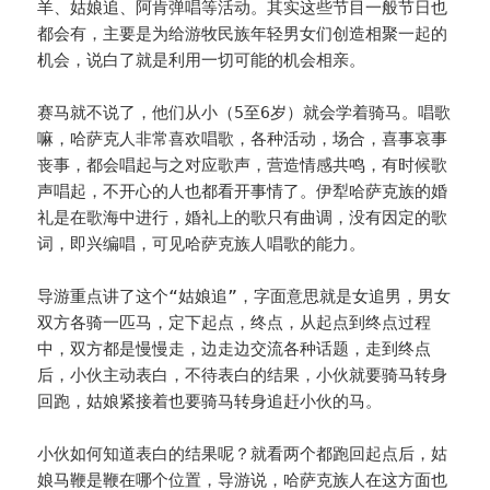
羊、姑娘追、阿肯弹唱等活动。其实这些节目一般节日也
都会有，主要是为给游牧民族年轻男女们创造相聚一起的
机会，说白了就是利用一切可能的机会相亲。
赛马就不说了，他们从小（5至6岁）就会学着骑马。唱歌
嘛，哈萨克人非常喜欢唱歌，各种活动，场合，喜事哀事
丧事，都会唱起与之对应歌声，营造情感共鸣，有时候歌
声唱起，不开心的人也都看开事情了。伊犁哈萨克族的婚
礼是在歌海中进行，婚礼上的歌只有曲调，没有因定的歌
词，即兴编唱，可见哈萨克族人唱歌的能力。
导游重点讲了这个“姑娘追”，字面意思就是女追男，男女
双方各骑一匹马，定下起点，终点，从起点到终点过程
中，双方都是慢慢走，边走边交流各种话题，走到终点
后，小伙主动表白，不待表白的结果，小伙就要骑马转身
回跑，姑娘紧接着也要骑马转身追赶小伙的马。
小伙如何知道表白的结果呢？就看两个都跑回起点后，姑
娘马鞭是鞭在哪个位置，导游说，哈萨克族人在这方面也