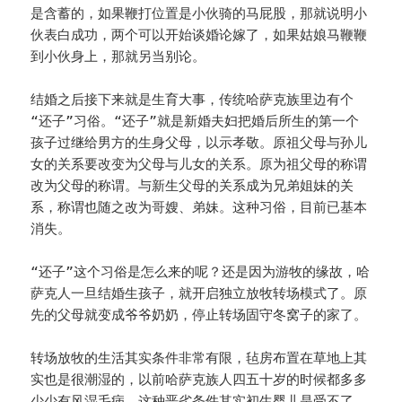
是含蓄的，如果鞭打位置是小伙骑的马屁股，那就说明小
伙表白成功，两个可以开始谈婚论嫁了，如果姑娘马鞭鞭
到小伙身上，那就另当别论。
结婚之后接下来就是生育大事，传统哈萨克族里边有个
“还子”习俗。“还子”就是新婚夫妇把婚后所生的第一个
孩子过继给男方的生身父母，以示孝敬。原祖父母与孙儿
女的关系要改变为父母与儿女的关系。原为祖父母的称谓
改为父母的称谓。与新生父母的关系成为兄弟姐妹的关
系，称谓也随之改为哥嫂、弟妹。这种习俗，目前已基本
消失。
“还子”这个习俗是怎么来的呢？还是因为游牧的缘故，哈
萨克人一旦结婚生孩子，就开启独立放牧转场模式了。原
先的父母就变成爷爷奶奶，停止转场固守冬窝子的家了。
转场放牧的生活其实条件非常有限，毡房布置在草地上其
实也是很潮湿的，以前哈萨克族人四五十岁的时候都多多
少少有风湿毛病，这种恶劣条件其实初生婴儿是受不了