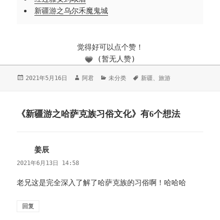
新疆游之乌尔禾魔鬼城
觉得好可以点个赞！
(暂无人赞)
发
2021年5月16日
作
阿君
分
未分类
标
新疆
、
旅游
布
者
类
签
于
《新疆游之哈萨克族习俗文化》有6个想法
姜辰
说
道：
2021年6月13日 14:58
老兄这是完全深入了解了哈萨克族的习俗啊！哈哈哈
回复