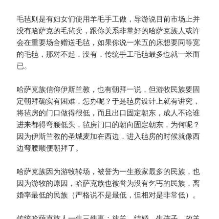
毛毡则是有妇女们使用羊毛手工做，导游说目前市场上并
没有哈萨克的毛毡卖，跟你关系非常好的哈萨克族人或许
会在重要场合赠送毛毡，如果你说一米五的床想要同等宽
的毛毡，那对不起，没有，传统手工毛毡最多也就一米而
已。
哈萨克族信仰伊斯兰教，也有朝拜一说，但游牧民族要固
定朝拜确实有困难，怎办呢？于是毡房设计上就有讲究，
将毡房的门口做得很低，而且出口固定朝东，成人不论谁
进来都得弯腰低头，毡房门口的朝向固定朝东，为何呢？
因为伊斯兰教的圣城麦加在西边，进入毡房的时候就像西
边弯腰顺便朝拜了。
哈萨克族因为游牧转场，被誉为一生搬家最多的民族，也
因为游牧的原因，哈萨克族也被誉为没有乞丐的民族，离
婚率最低的民族（严格说不是最低，但相对是非常低）。
传统哈萨克族人一生三件事：放羊，结婚，生孩子。放羊