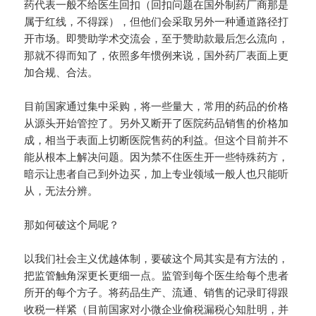
药代表一般不给医生回扣（回扣问题在国外制药厂商那是
属于红线，不得踩），但他们会采取另外一种通道路径打
开市场。即赞助学术交流会，至于赞助款最后怎么流向，
那就不得而知了，依照多年惯例来说，国外药厂表面上更
加合规、合法。
目前国家通过集中采购，将一些量大，常用的药品的价格
从源头开始管控了。另外又断开了医院药品销售的价格加
成，相当于表面上切断医院售药的利益。但这个目前并不
能从根本上解决问题。因为禁不住医生开一些特殊药方，
暗示让患者自己到外边买，加上专业领域一般人也只能听
从，无法分辨。
那如何破这个局呢？
以我们社会主义优越体制，要破这个局其实是有方法的，
把监管触角深更长更细一点。监管到每个医生给每个患者
所开的每个方子。将药品生产、流通、销售的记录盯得跟
收税一样紧（目前国家对小微企业偷税漏税心知肚明，并