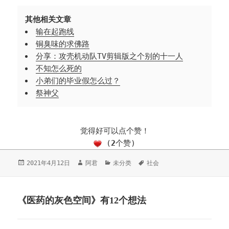
其他相关文章
输在起跑线
铜臭味的求佛路
分享：攻壳机动队TV剪辑版之个别的十一人
不知怎么死的
小弟们的毕业假怎么过？
祭神父
觉得好可以点个赞！
(
2
个赞)
发
2021年4月12日
作
阿君
分
未分类
标
社会
布
者
类
签
于
《医药的灰色空间》有12个想法