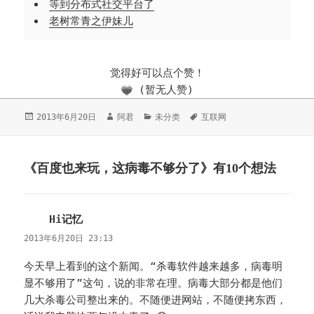
等到分布式社交平台了
老树常青之伊妹儿
觉得好可以点个赞！
(暂无人赞)
发
2013年6月20日
作
阿君
分
未分类
标
互联网
布
者
类
签
于
《百度也来玩，这病毒不够分了》有10个想法
Hi记忆
说
道：
2013年6月20日 23:13
今天早上看到的这个新闻。“杀毒软件越来越多，病毒明
显不够用了”这句，说的非常在理。病毒大部分都是他们
几大杀毒公司整出来的。不随便进网站，不随便拷东西，