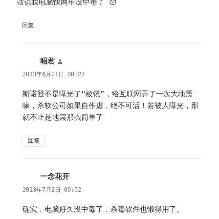
话说我电脑快两年没中毒了 😯
回复
昭君
说
道：
2013年6月21日 08:27
斯诺登不是曝光了“棱镜”，给互联网弄了一次大地震
嘛，杀软公司如果自作虐，绝不可活！若被人曝光，那
就不止是地震那么简单了
回复
一念花开
说
道：
2013年7月2日 09:52
确实，电脑好久没中毒了，杀毒软件也懒得用了。