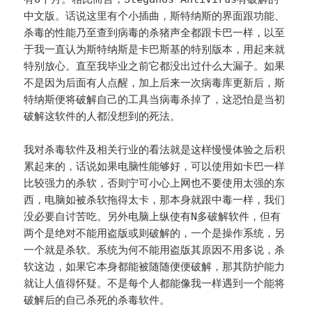
中文版。话说这里有个小插曲，斯特纳斯的界面跟功能、
杀毒的性能乃至查到病毒的杀猪声全都跟卡巴一样，以至
于我一直认为斯特纳斯是卡巴斯基的特别版本，用起来就
特别放心。直至我毕业之前它都没出过什么大漏子。如果
不是因为后面有人点醒，加上后来一次病毒库更新后，斯
特纳斯便将破解自己的工具当病毒杀掉了，这恐怕是当初
破解这软件的人都没想到的死法。
我对杀毒软件及相关行业的看法就是这样慢慢体验之后积
累起来的，话说如果电脑性能够好，可以使用如卡巴一样
比较强力的杀软，否则宁可小心上网也不要使用太强的东
西，电脑如被杀软拖得太卡，那本身就跟中毒一样，我们
没必要自讨苦吃。另外电脑上纵使有N多破解软件，但有
两个是绝对不能用盗版或则破解的，一个是操作系统，另
一个就是杀软。系统为何不能用盗版其原因不用多说，杀
软这边，如果它本身都能被随随便便破解，那其防护能力
就让人值得怀疑。不是每个人都能像我一样遇到一个能将
破解后的自己杀死的杀毒软件。