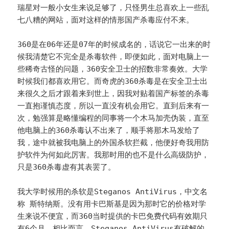
瑞星对一般小女生来说足够了，只怪男生总喜欢上一些乱
七八糟的网站，面对这样的情形国产杀毒应付不来。
360是在06年还是07年的时候成名的，话说它一出来的时
候我清楚它不完全是杀毒软件，即便如此，面对电脑上一
些稀奇古怪的问题，360安全卫士的招数非常奏效。大学
时候我们都喜欢用它。而奇虎的360杀毒是在安全卫士出
来很久之后才跟着来到世上，因我对贴着国产标签的杀毒
一直抱谨慎态度，所以一直没有机会用它。直到后来有一
次，勉强算是略懂编程的同事将一个木马加壳伪装，直至
他电脑上的360杀毒认不出来了，顺手将那木马发给了
我，途中就被我电脑上的外国杀软拦截，他便好奇我用防
护软件为何如此厉害。我那时用的也不是什么高级防护，
只是360杀毒虚有其表罢了。
我大学时候用的杀软是Steganos AntiVirus，中文名
称 斯特纳斯。没有用卡巴斯基是因为那时它的价格对学
生来说不便宜，而360当时提供的卡巴免费代码有效期只
有6个月。相比而言，Steganos AntiVirus有破解的