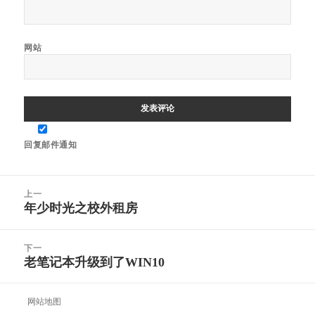
网站
回复邮件通知
文
上一
章
年少时光之校外租房
上
导
篇
航
文
下一
章：
老笔记本升级到了WIN10
下
篇
文
网站地图
章：