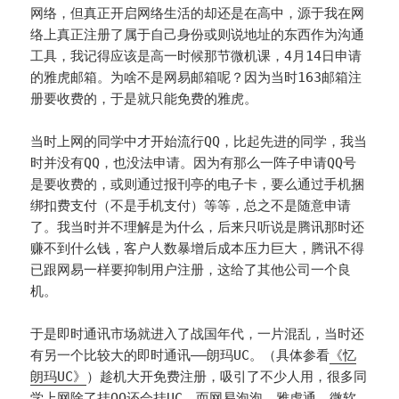
网络，但真正开启网络生活的却还是在高中，源于我在网
络上真正注册了属于自己身份或则说地址的东西作为沟通
工具，我记得应该是高一时候那节微机课，4月14日申请
的雅虎邮箱。为啥不是网易邮箱呢？因为当时163邮箱注
册要收费的，于是就只能免费的雅虎。
当时上网的同学中才开始流行QQ，比起先进的同学，我当
时并没有QQ，也没法申请。因为有那么一阵子申请QQ号
是要收费的，或则通过报刊亭的电子卡，要么通过手机捆
绑扣费支付（不是手机支付）等等，总之不是随意申请
了。我当时并不理解是为什么，后来只听说是腾讯那时还
赚不到什么钱，客户人数暴增后成本压力巨大，腾讯不得
已跟网易一样要抑制用户注册，这给了其他公司一个良
机。
于是即时通讯市场就进入了战国年代，一片混乱，当时还
有另一个比较大的即时通讯——朗玛UC。（具体参看
《忆
朗玛UC》
）趁机大开免费注册，吸引了不少人用，很多同
学上网除了挂QQ还会挂UC，而网易泡泡、雅虎通、微软