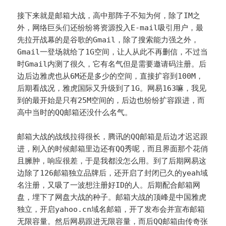
接下来就是邮箱大战，高中那阵子不知为何，除了IM之
外，网络巨头们还纷纷将资源投入E-mail吸引用户，最
先拉开战幕的是谷歌的Gmail，除了搜索能力强之外，
Gmail一登场就给了1G空间，让人从此不再删信，不过当
时Gmail内测了很久，它有名气但是需要邀请码注册。后
边后边雅虎也从6M还是多少的空间，直接扩容到100M，
后期看战况，雅虎国际又升级到了1G。网易163嘛，我见
到的最开始是只有25M空间的，后边也纷纷扩容跟进，而
高中当时的QQ邮箱还没什么名气。
邮箱大战的战线拉得很长，腾讯的QQ邮箱是后边才迟迟跟
进，刚入的时候邮箱里边还有QQ秀呢，而且界面那个花俏
且臃肿，响应很差，于是我都没怎么用。到了后期网易这
边除了126邮箱独立品牌后，还开启了封闭已久的yeah域
名注册，又吸了一波想注册好ID的人。后期配合邮箱网
盘，埋下了网盘大战的种子。邮箱大战的顶峰是中国雅虎
独立，开启yahoo.cn域名邮箱，开了发布会并宣布邮箱
无限容量。然后网易跟进无限容量，而后QQ邮箱由传奇张