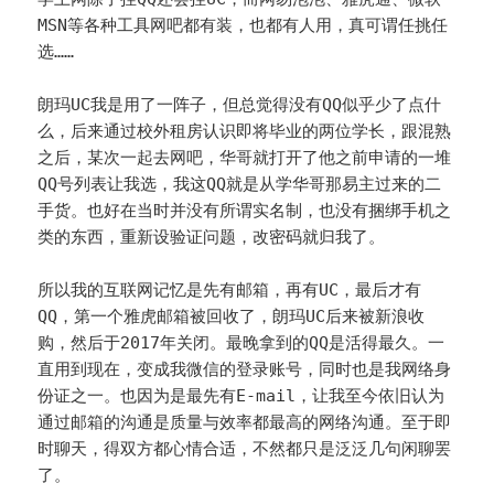
MSN等各种工具网吧都有装，也都有人用，真可谓任挑任
选……
朗玛UC我是用了一阵子，但总觉得没有QQ似乎少了点什
么，后来通过校外租房认识即将毕业的两位学长，跟混熟
之后，某次一起去网吧，华哥就打开了他之前申请的一堆
QQ号列表让我选，我这QQ就是从学华哥那易主过来的二
手货。也好在当时并没有所谓实名制，也没有捆绑手机之
类的东西，重新设验证问题，改密码就归我了。
所以我的互联网记忆是先有邮箱，再有UC，最后才有
QQ，第一个雅虎邮箱被回收了，朗玛UC后来被新浪收
购，然后于2017年关闭。最晚拿到的QQ是活得最久。一
直用到现在，变成我微信的登录账号，同时也是我网络身
份证之一。也因为是最先有E-mail，让我至今依旧认为
通过邮箱的沟通是质量与效率都最高的网络沟通。至于即
时聊天，得双方都心情合适，不然都只是泛泛几句闲聊罢
了。