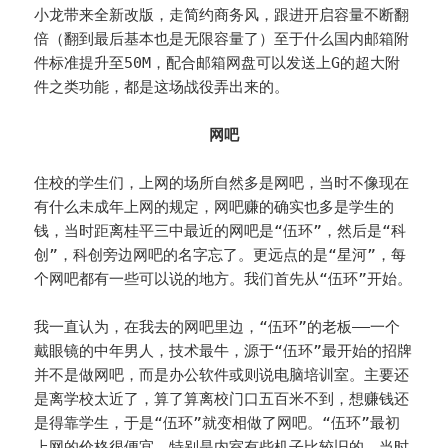
小龙带来全新改版，走简约商务风，跟进开启容量不断翻
倍（翻到最后基本也是无限容量了）至于什么国内邮箱附
件标准提升至50M，配合邮箱网盘可以发送上G的超大附
件之类功能，都是这场战役弄出来的。
网吧
住校的学生们，上网的场所自然多是网吧，当时不像现在
有什么未成年上网的规定，网吧赚的确实也多是学生的
钱，当时距离桂平三中最近的网吧是“伍环”，然后是“科
创”，科创旁边网吧的名字忘了。更远点的是“星河”，每
个网吧都有一些可以说的地方。我们首先从“伍环”开始。
我一直认为，在我去的网吧里边，“伍环”的老板——一个
戴眼镜的中年男人，技术最牛，源于“伍环”最开始的招牌
并不是做网吧，而是办公软件或则说电脑培训室。主要还
是离学校太近了，算了算离校门口五百米不到，想赚钱还
是得靠学生，于是“伍环”就变相做了网吧。“伍环”最初
上网的价格很便宜，特别是内室有些机子比较旧的，当时