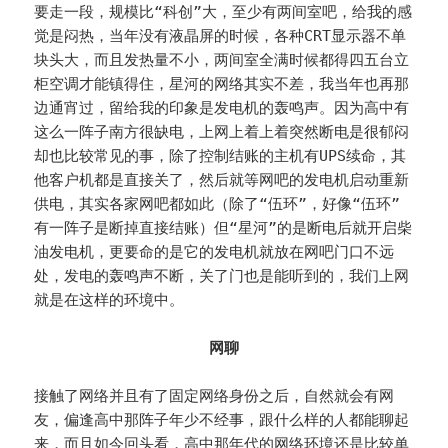
要走一段，规模比“科创”大，至少有两间室吧，给我的感
觉是闷热，当年没有液晶屏的时候，各种CRT显示器不单
块头大，而且发热量不小，两间室全满时候都得四五台立
柜空调才能镇得住，星河的网络其实不差，我当年也再那
边通宵过，留给我的印象是发电机的轰鸣声。因为高中有
这么一阵子南方很缺电，上网上着上着突然断电是很郁闷
却也比较常见的事，除了控制结账的主机有UPS续命，其
他客户机都是直接关了，然后就等网吧的发电机启动重新
供电，其实各家网吧都如此（除了“伍环”，好像“伍环”
有一阵子是断掉直接结账）但“星河”的是断电后就开启柴
油发电机，更要命的是它的发电机就放在网吧门口不远
处，发电的轰鸣声不断，关了门也是能听到的，我们上网
就是在这样的环境中。
网聊
接触了网络并且有了固定网络身份之后，自然就会有网
友，偏逢高中那阵子年少不经事，跟什么样的人都能聊起
来，而且如今回头看，高中那年代的网络环境还是比较单