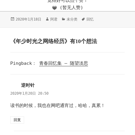
觉得好可以点个赞！
(暂无人赞)
发
2020年1月18日
作
阿君
分
未分类
标
回忆
布
者
类
签
于
《年少时光之网络经历》有10个想法
Pingback：
青春回忆集 – 随望淡思
逆时针
说
道：
2020年1月20日 20:50
读书的时候，我也在网吧通宵过，哈哈，真累！
回复