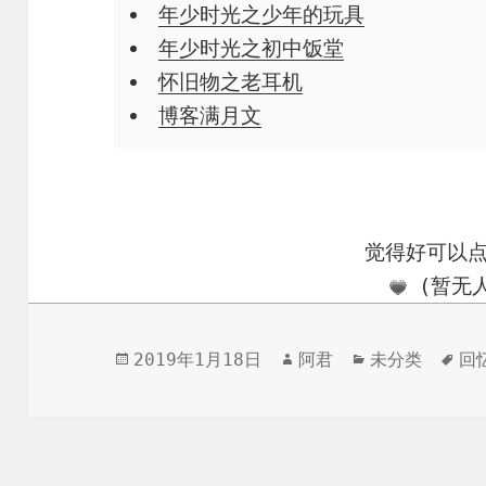
年少时光之少年的玩具
年少时光之初中饭堂
怀旧物之老耳机
博客满月文
觉得好可以
(暂无人
发
作
分
标
2019年1月18日
阿君
未分类
回
布
者
类
签
于