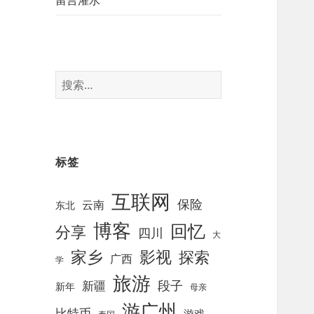
留言灌水
搜
索
：
标签
互联网
保险
云南
东北
博客
回忆
分享
四川
大
影视
家乡
探索
广西
学
旅游
段子
新疆
新年
母亲
游广州
比特币
游戏