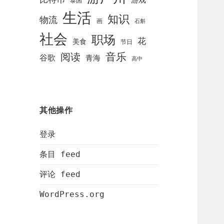
泰国
生活
知识
物流
画
石斛
社会
职场
花
美食
节日
阅读
音乐
谷歌
青海
高中
其他操作
登录
条目 feed
评论 feed
WordPress.org