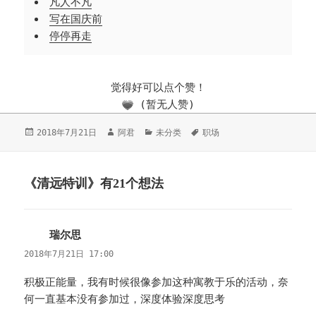
凡人不凡
写在国庆前
停停再走
觉得好可以点个赞！
(暂无人赞)
发
2018年7月21日
作
阿君
分
未分类
标
职场
布
者
类
签
于
《清远特训》有21个想法
瑞尔思
说
道：
2018年7月21日 17:00
积极正能量，我有时候很像参加这种寓教于乐的活动，奈
何一直基本没有参加过，深度体验深度思考