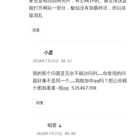
家里是电信固网光纤，有公网IP的。最近情况是
能打开网站一部分，貌似没有加载样式，所以排
版混乱
回复
小彦
说
道：
2018年7月22日 08:52
我的那个问题是完全不能访问到……你发现的问
题好像不是同一个……我能加你qq吗？想让你截
个图我看看~我qq 535467398
回复
昭君
说
道：
2018年7月22日 09:00