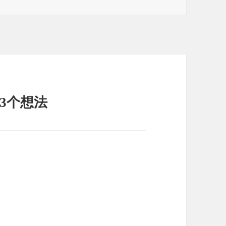
签
13个想法