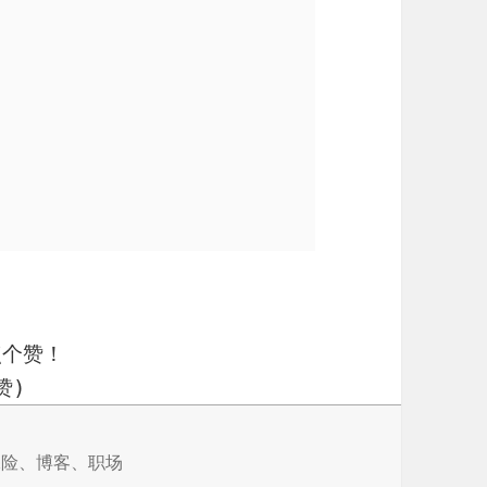
点个赞！
赞)
标
保险
、
博客
、
职场