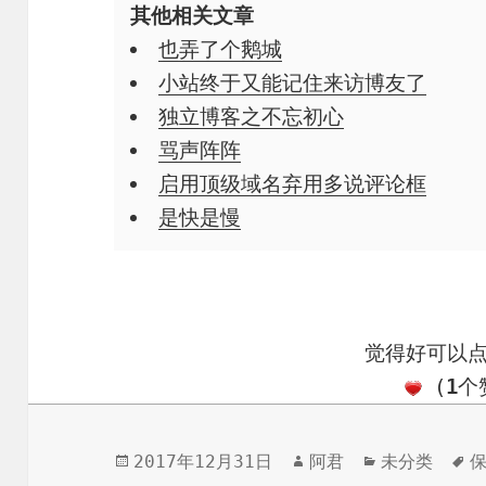
其他相关文章
也弄了个鹅城
小站终于又能记住来访博友了
独立博客之不忘初心
骂声阵阵
启用顶级域名弃用多说评论框
是快是慢
觉得好可以
(
1
个
发
作
分
2017年12月31日
阿君
未分类