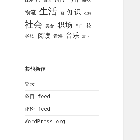
泰国
生活
知识
物流
画
石斛
社会
职场
花
美食
节日
阅读
音乐
谷歌
青海
高中
其他操作
登录
条目 feed
评论 feed
WordPress.org