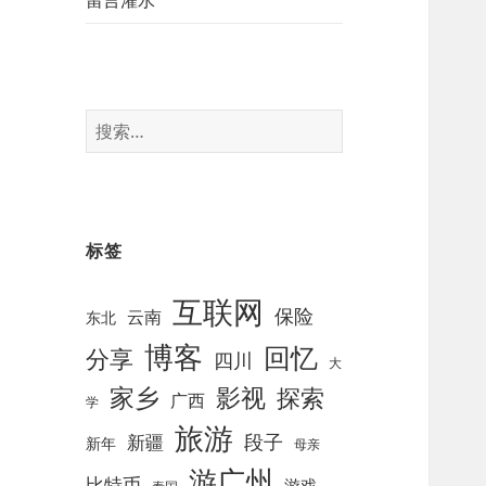
留言灌水
搜
索
：
标签
互联网
保险
云南
东北
博客
回忆
分享
四川
大
影视
家乡
探索
广西
学
旅游
段子
新疆
新年
母亲
游广州
比特币
游戏