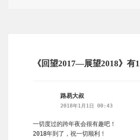
布
者
类
于
《回望2017—展望2018》有
路易大叔
说
道：
2018年1月1日 00:43
一切度过的跨年夜会很有趣吧！
2018年到了，祝一切顺利！