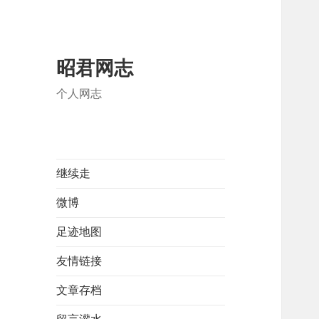
昭君网志
个人网志
继续走
微博
足迹地图
友情链接
文章存档