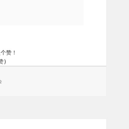
点个赞！
赞)
会