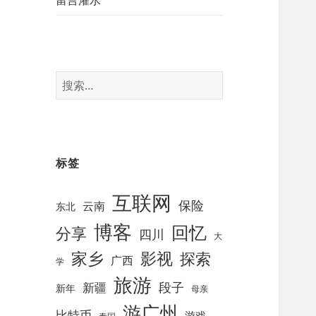
留言灌水
搜
索
：
标签
互联网
保险
云南
东北
博客
回忆
分享
四川
大
影视
家乡
探索
广西
学
旅游
段子
新疆
新年
母亲
游广州
比特币
游戏