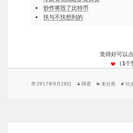
炒作将毁了比特币
扶与不扶想到的
觉得好可以
(
1
个
发
作
分
标
2017年8月28日
阿君
未分类
社
布
者
类
签
于