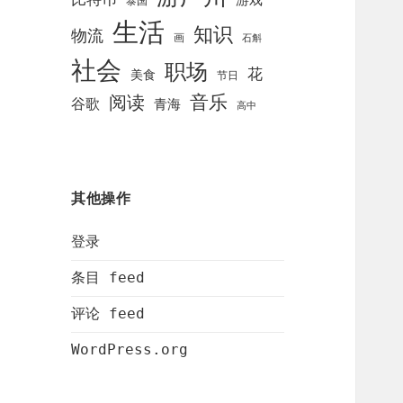
泰国
生活
知识
物流
画
石斛
社会
职场
花
美食
节日
阅读
音乐
谷歌
青海
高中
其他操作
登录
条目 feed
评论 feed
WordPress.org