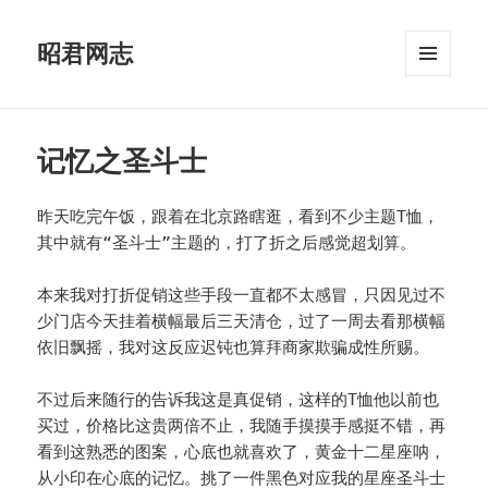
昭君网志
菜单和
挂件
记忆之圣斗士
昨天吃完午饭，跟着在北京路瞎逛，看到不少主题T恤，
其中就有“圣斗士”主题的，打了折之后感觉超划算。
本来我对打折促销这些手段一直都不太感冒，只因见过不
少门店今天挂着横幅最后三天清仓，过了一周去看那横幅
依旧飘摇，我对这反应迟钝也算拜商家欺骗成性所赐。
不过后来随行的告诉我这是真促销，这样的T恤他以前也
买过，价格比这贵两倍不止，我随手摸摸手感挺不错，再
看到这熟悉的图案，心底也就喜欢了，黄金十二星座呐，
从小印在心底的记忆。挑了一件黑色对应我的星座圣斗士