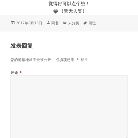
觉得好可以点个赞！
(暂无人赞)
发
2012年8月13日
作
阿君
分
未分类
标
回忆
布
者
类
签
于
发表回复
您的邮箱地址不会被公开。
必填项已用
*
标注
评论
*