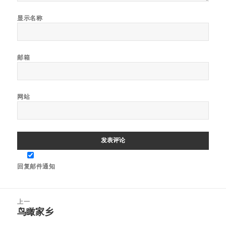
显示名称
邮箱
网站
回复邮件通知
文
上一
章
鸟瞰家乡
上
导
篇