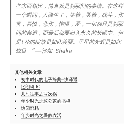
些东西相比，简直就是刹那间的事情。在这样
一个瞬间，人降生了，笑着，哭着，战斗，伤
害，喜悦，悲伤，憎恨，爱，一切都只是刹那
间的邂逅，而最后都要归入永久的长眠中。但
是!花的绽放是如此美丽。星星的光辉是如此
炫目。”——沙加-Shaka
其他相关文章
初中时代的电子辞典—快译通
忆朗玛UC
儿时往事之两次祸
年少时光之叔公家的书柜
惊闻噩耗
年少时光之暑假农活