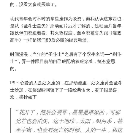
的，没看太多就买单了。
现代青年会时不时的拿星座作为谈资，而我认识这东西也
是从《圣斗士星矢》那动画片后才了解的，这动画片当年
跟伙伴们都追着看。其火热程度，至今都被誉为跟《灌篮
高手》一样是我们80后必懂的经典动漫。
时间漫漫，当年的“圣斗士”之后有了个孪生名词——“剩斗
士”，弄一件跟目前的自己般配的衣服穿着，挺有意思
的。
PS：心爱的人是处女座的，在那动漫里，处女座黄金圣斗
士沙加，在磐涅瞬间留下了一段经典语录，看了很是喜
欢，摘抄如下
“花开了，然后会凋零，星星是璀璨的，可那
光芒也会消失。这个地球，太阳，银河系，甚
至宇宙，也会有死亡的时候。人的一生，和这