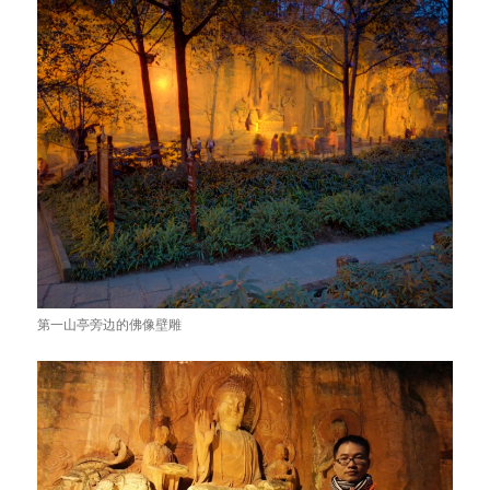
第一山亭旁边的佛像壁雕