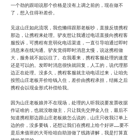
一个劲的跟咱说那个价格是没有上调之前的，现在做不
了，想入住得补差价。
见这山庄如此流氓，我也懒得跟那老板吵，直接反馈携程
那边，让携程来处理。驴友想让我通过电话直接向携程客
服投诉，可携程有意弱化电话渠道，一直引导咱通过即时
消息来在线沟通。驴友觉得即时消息太慢，说这携程做
大，服务就不如以往了。在我看来，携程客服处理的速度
还是可以的。发即时消息很快就回复，人工的，说代理那
边正在处理。没多久，携程客服就主动电话过来，让咱先
按照山庄老板开价给钱入住，差价由携程承担，结账之后
携程会以现金形式补偿给我。
因为山庄老板娘并不在现场，处理的人听我说要发票收据
作证啥的，也就没敢做主，只让我先交押金入住，最后不
知道携程那边跟山庄老板娘怎么说的，山庄只收我订单上
边的价，没多要钱，还想让我们在携程上给个好评……要不
是后来值班的大哥给咱自助游做了线路讲解，我是打算直