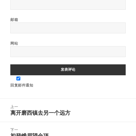
邮箱
网站
回复邮件通知
文
上一
章
离开磨西镇去另一个远方
上
导
篇
航
文
下一
章：
初登峨眉望金顶