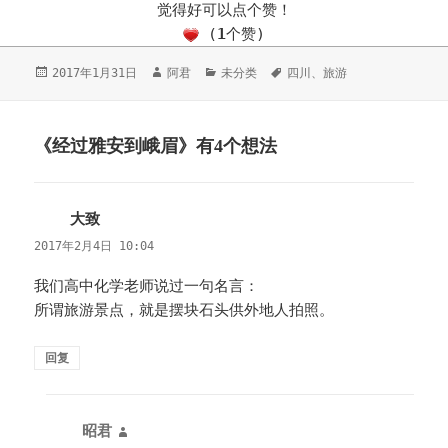
觉得好可以点个赞！
(
1
个赞)
发
2017年1月31日
作
阿君
分
未分类
标
四川
、
旅游
布
者
类
签
于
《经过雅安到峨眉》有4个想法
大致
说
道：
2017年2月4日 10:04
我们高中化学老师说过一句名言：
所谓旅游景点，就是摆块石头供外地人拍照。
回复
昭君
说