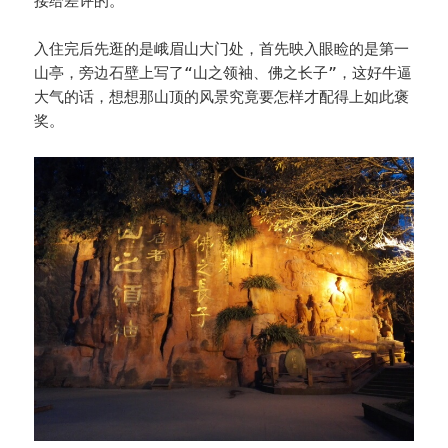
接给差评的。
入住完后先逛的是峨眉山大门处，首先映入眼睑的是第一
山亭，旁边石壁上写了“山之领袖、佛之长子”，这好牛逼
大气的话，想想那山顶的风景究竟要怎样才配得上如此褒
奖。