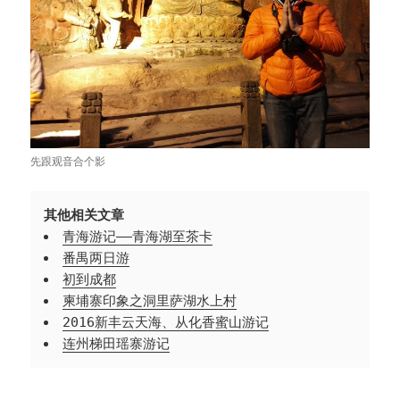
先跟观音合个影
其他相关文章
青海游记——青海湖至茶卡
番禺两日游
初到成都
柬埔寨印象之洞里萨湖水上村
2016新丰云天海、从化香蜜山游记
连州梯田瑶寨游记