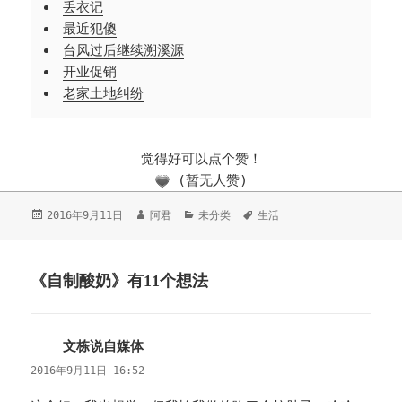
丢衣记
最近犯傻
台风过后继续溯溪源
开业促销
老家土地纠纷
觉得好可以点个赞！
(暂无人赞)
发
2016年9月11日
作
阿君
分
未分类
标
生活
布
者
类
签
于
《自制酸奶》有11个想法
文栋说自媒体
说
道：
2016年9月11日 16:52