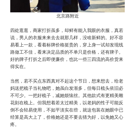
北京路附近
四处逛逛，商家打折虽多，却鲜有能入我眼的衣服，真若
说，男人的衣服来来去去就那几样，没啥新鲜的。好不容
易看上一款，看着标牌价格挺贵的，穿上身一试却发现线
路做工不佳，看来决定品质的不单只是价格，还有牌子。
好的牌子打折之后即便廉价，也比一些三四流的高价货来
得实在。
当然，若不买点东西真对不起这个节日，想来想去，给老
妈送把梳子当礼物吧，她虽白发渐多，但每日梳头依旧必
不可少。一把好梳子，减她烦恼丝。其他款式有更精美雕
花刻在梳上。但我想着若太过精美，以老妈的性子可能反
倒不会轻易使用，不如平淡实在些，就这包装在她眼中已
经算是高大上了，价格她还是不要去猜为好，以免她又心
疼。