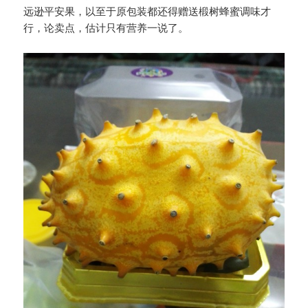
远逊平安果，以至于原包装都还得赠送椴树蜂蜜调味才
行，论卖点，估计只有营养一说了。