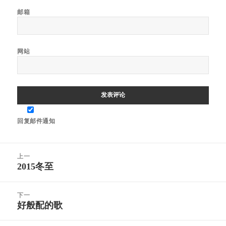
邮箱
网站
回复邮件通知
文
上一
章
2015冬至
上
导
篇
航
文
下一
章：
好般配的歌
下
篇