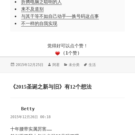
折腾电脑之聪明的人
来不及道别
与其干等不如自己动手——换号码这点事
不一样的自我实现
觉得好可以点个赞！
(
1
个赞)
发
2015年12月25日
作
阿君
分
未分类
标
生活
布
者
类
签
于
《2015圣诞之新与旧》有12个想法
Betty
说
道：
2015年12月26日 00:18
十年腰带实属厉害……