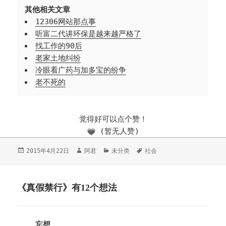
其他相关文章
12306网站那点事
听富二代讲环保是越来越严格了
找工作的90后
老家土地纠纷
冷眼看广药与加多宝的纷争
老不死的
觉得好可以点个赞！
(暂无人赞)
发
2015年4月22日
作
阿君
分
未分类
标
社会
布
者
类
签
于
《真假禁行》有12个想法
忘想
说