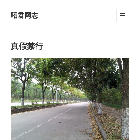
昭君网志
菜单和
挂件
真假禁行