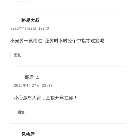
路易大叔
说
道：
2015年4月23日 13:40
不光要一笑而过 还要时不时竖个中指才过瘾呢
回复
昭君
说
道：
2015年4月27日 23:18
小心激怒人家，直接开车拦你！
回复
风格君
说