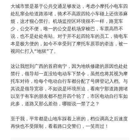
大城市禁是基于公共交通足够发达，考虑小摩托小电车四
处乱窜会给道路添堵，骑术不高跟四轮小车碰上还倍添麻
烦，这才狠心禁行。机场监控区环境很不一样，路宽车
少，公交不便，唯一的公交是机场穿梭巴，车票高昂不
说，也不是处处有站。对于开不起四轮车的员工，骑电车
本是极方便的，如今不幸受到了摩托车原罪的牵连，被一
视同仁打入“地狱”了。
这让我想到广西的首府南宁，因为地铁修建的原因也处处
禁行，领导却一直没给电动车下禁令，虽然也将其视为摩
托车对待，给每个电动自行车都分配了号牌登记入档。与
其说是领导宽容，不如说是环境所迫，看南宁那道路拥堵
以至于有车的朋友都不想开四个轮了，市区电动自行车如
此多，道路又那么差劲，哪能说一禁了之？
至于我，平常都是山地车踩着上班的，档位调高之后速度
再快也不受限制，看着路口交警们，一笑而过！