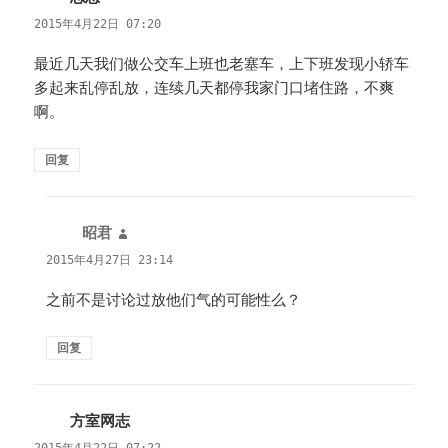
道：
2015年4月22日 07:20
最近几天我们做公交车上班也老塞车，上下班发现小轿车
多起来乱停乱放，连续几天都停我家门口堵住路，不爽
啊。
回复
昭君
说
道：
2015年4月27日 23:14
之前不是讨论过放他们气的可能性么？
回复
方室网志
说
道：