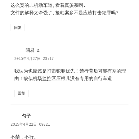
这么宽的非机动车道,看着真羡慕啊.
文件的解释太牵强了,抢劫案多不是应该打击犯罪吗?
回复
昭君
说
道：
2015年4月27日 23:17
我认为也应该是打击犯罪优先！禁行背后可能有别的理
由！貌似机场监控区压根儿没有专用的自行车道
回复
勺子
说
道：
2015年4月22日 09:21
不禁，不行。