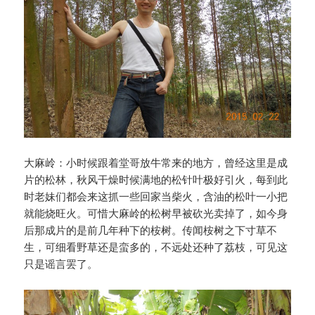
大麻岭：小时候跟着堂哥放牛常来的地方，曾经这里是成
片的松林，秋风干燥时候满地的松针叶极好引火，每到此
时老妹们都会来这抓一些回家当柴火，含油的松叶一小把
就能烧旺火。可惜大麻岭的松树早被砍光卖掉了，如今身
后那成片的是前几年种下的桉树。传闻桉树之下寸草不
生，可细看野草还是蛮多的，不远处还种了荔枝，可见这
只是谣言罢了。