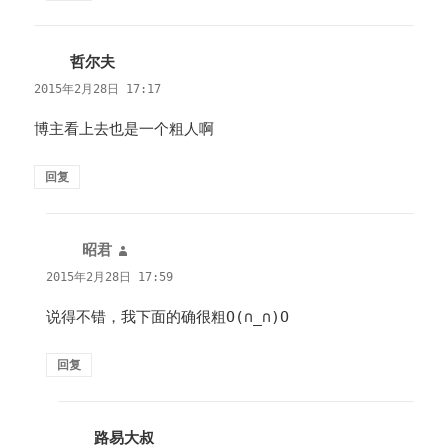
哲尔夫
说
道：
2015年2月28日 17:17
博主看上去也是一个粗人啊
回复
昭君
说
道：
2015年2月28日 17:59
说得不错，我下面的确很粗O(∩_∩)O
回复
路易大叔
说