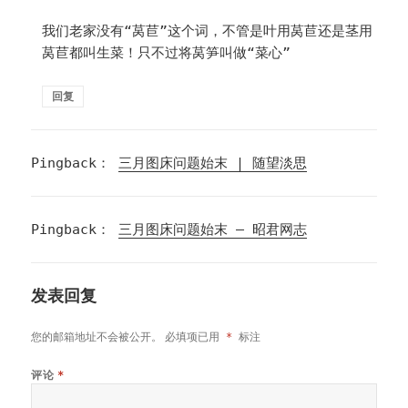
我们老家没有“莴苣”这个词，不管是叶用莴苣还是茎用
莴苣都叫生菜！只不过将莴笋叫做“菜心”
回复
Pingback：
三月图床问题始末 | 随望淡思
Pingback：
三月图床问题始末 – 昭君网志
发表回复
您的邮箱地址不会被公开。
必填项已用
*
标注
评论
*