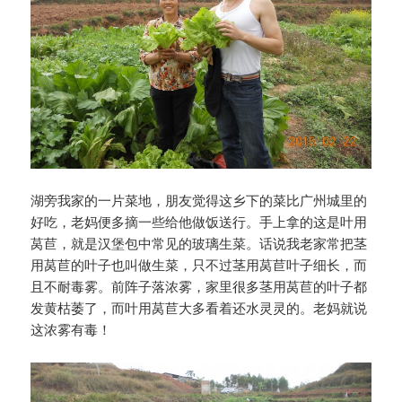
湖旁我家的一片菜地，朋友觉得这乡下的菜比广州城里的
好吃，老妈便多摘一些给他做饭送行。手上拿的这是叶用
莴苣，就是汉堡包中常见的玻璃生菜。话说我老家常把茎
用莴苣的叶子也叫做生菜，只不过茎用莴苣叶子细长，而
且不耐毒雾。前阵子落浓雾，家里很多茎用莴苣的叶子都
发黄枯萎了，而叶用莴苣大多看着还水灵灵的。老妈就说
这浓雾有毒！