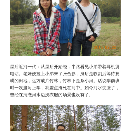
屋后近河一代：从屋后开始绕，半路看见小弟带着耳机煲
电话。老妹便拉上小弟来了张合影，身后是收割后等待复
耕的田地，远方成片竹林，竹林下是条小河。话说学前班
时一次渡河上学，我差点淹死在河中。如今河水变脏了，
曾经在清澈河水边洗衣服的场景也没有了。