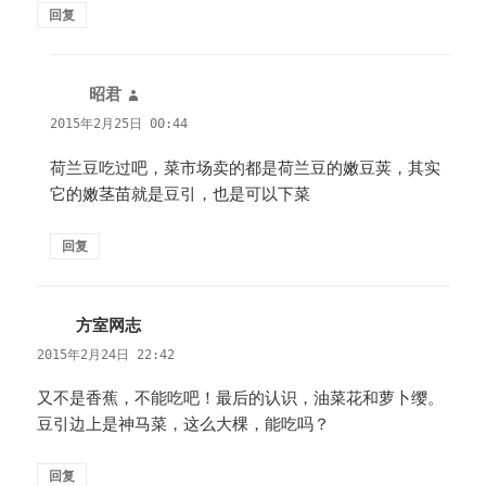
回复
昭君
说
道：
2015年2月25日 00:44
荷兰豆吃过吧，菜市场卖的都是荷兰豆的嫩豆荚，其实
它的嫩茎苗就是豆引，也是可以下菜
回复
方室网志
说
道：
2015年2月24日 22:42
又不是香蕉，不能吃吧！最后的认识，油菜花和萝卜缨。
豆引边上是神马菜，这么大棵，能吃吗？
回复