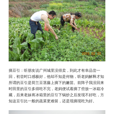
摘豆引：听朋友说广州城里没得卖，到此才有幸品尝一
回，初尝时口感极好，他却不知是何物，听老妈解释才知
所谓的豆引是荷兰豆茎藤上摘下的嫩苗。前阵子我没回来
时田里的豆引多得吃不完，老妈便试着摘了些放一冰箱冷
藏，后来老妹将冰箱里的豆引下锅炒之后发现不好吃，方
知这豆引比一般的蔬菜更难留，还是现摘现吃为好。