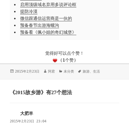
启用顶级域名弃用多说评论框
提防冷漠
微信跟通信运营商是一伙的
预备春节出游海螺沟
预备看《佩小姐的奇幻城堡》
觉得好可以点个赞！
(
1
个赞)
发
2015年2月23日
作
阿君
分
未分类
标
旅游
、
生活
布
者
类
签
于
《2015故乡游》有27个想法
大肥羊
说
道：
2015年2月23日 23:04