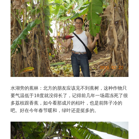
水湖旁的蕉林：北方的朋友应该见不到蕉树，这种作物只
要气温低于10度就没得长了，记得前几年一场霜冻死了很
多荔枝跟香蕉，如今看那成片的枯叶，也是前阵子冷的
吧。好在今年春节暖和，绿叶还是挺多的。