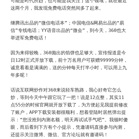
可能是时代所趋，也可能是我关注了这个领域，就在最近
这两个月，我发现免费电话突然间多了起来。
继腾讯出品的“微信电话本”；中国电信&网易出品的“易
信”专线电话；YY语音出品的“微会”，到今天，360也大
举进军免费电话！
因为来得较晚，360抛出的馅饼也足够大，宣传报道是今
日12时正式开放下载，前十万名用户可获赠99999分钟，
诚意看着是满满的，送的分钟每天打半小时，可以用上九
年多呢！
话说互联网炒作对360来说轻车熟路，我心好奇它怎么
炒，等到今天中午跟它玩了一把！说是12点整，其实11
点55分的时候官网就开放下载了，为方便起见我提前修改
了账户，APP下载安装都很顺利，想着登陆时居然弹出提
示：“您没抢到内测名额，明天再试试手气吧”。我顿时傻
眼，而后看到下方有个小提示，凭邀请码直接参与内测，
还提示关注微博、微信、官方论坛就有邀请码！