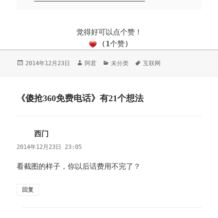
觉得好可以点个赞！
(
1
个赞)
发
2014年12月23日
作
阿君
分
未分类
标
互联网
布
者
类
签
于
《傻抢360免费电话》有21个想法
西门
说
道：
2014年12月23日 23:05
看截图的样子，你以后话费用不完了？
回复