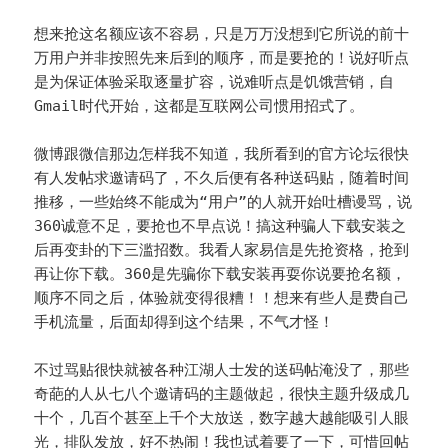
想来抢这名额应该不容易，只是万万没想到它所说的前十
万用户并非按照先来后到的顺序，而是要抢的！说好听点
是为保证体验采取逐量扩容，说难听点是饥饿营销，自
Gmail时代开始，这都是互联网公司惯用招式了。
微博跟微信那边怎样我不知道，我所看到的官方论坛很快
有人发帖求邀请码了，不久后便有各种送码贴，随着时间
推移，一些始终不能成为“用户”的人就开始吐槽谩骂，说
360诚意不足，要抢也不早点说！搞这种骗人下载安装之
后再变卦的下三滥招数。我看人家易信是先抢资格，抢到
再让你下载。360是先骗你下载安装再耍你说要抢名额，
顺序不同之后，体验就变得很糟！！想来有些人是费自己
手机流量，后面却得到这个结果，不气才怪！
不过骂贴很快就被各种江湖人士发的送码帖淹没了，那些
奇葩的人从七八个邀请码的主题做起，很快主题升级成几
十个，几百个甚至上千个大放送，数字越大越能吸引人眼
光，排队发放，好不热闹！我也试着要了一下，可惜回帖