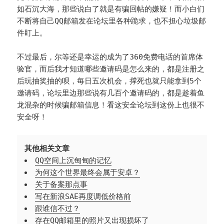
如石沉大海，那些说白了就是有骗回帖的嫌疑！而小白们
不断将自己QQ邮箱发在论坛里各种跪求，也不担心垃圾邮
件盯上。
不过最后，尔等还是幸运的成为了360免费电话的首席体
验官，而后我才知道哪些邀请码是怎么来的，都是注册之
后玩抽奖抽的呗，每日五次机会，撑死也就只能拿到5个
邀请码，论坛里边那些说有几百个邀请码的，都是趁着鱼
龙混杂的时候骗邮箱信息！看这安全论坛到这份上也很不
安全呀！
其他相关文章
QQ空间上沉甸甸的记忆
为何这个世界最终会属于安卓？
关于备案那点事
写在新浪SAE再度调低价格前
跟谁信不过？
存在QQ邮箱里的照片又出现损坏了