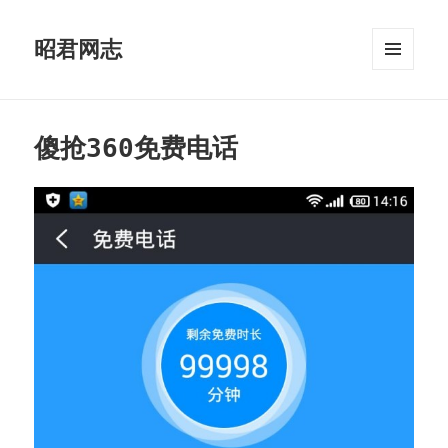
昭君网志
菜单和
挂件
傻抢360免费电话