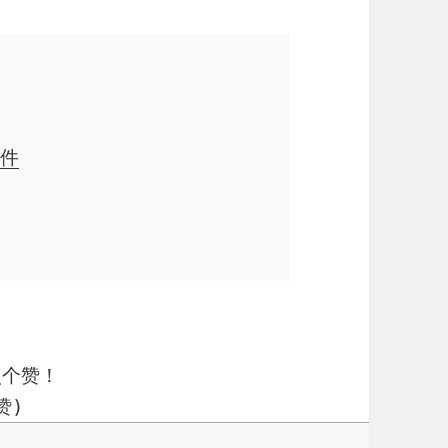
邮件
点个赞！
赞)