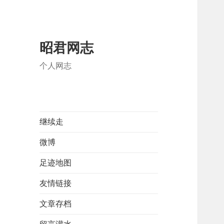
昭君网志
个人网志
继续走
微博
足迹地图
友情链接
文章存档