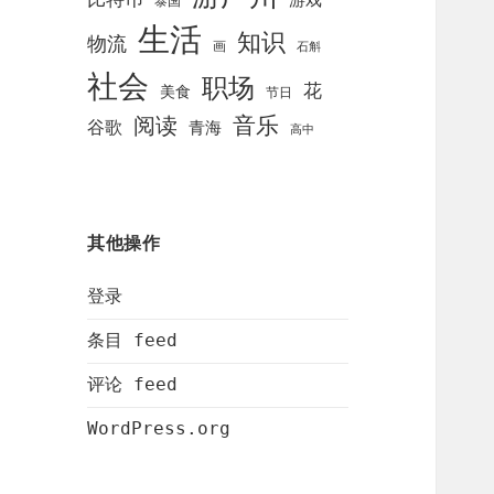
泰国
生活
知识
物流
画
石斛
社会
职场
花
美食
节日
阅读
音乐
谷歌
青海
高中
其他操作
登录
条目 feed
评论 feed
WordPress.org