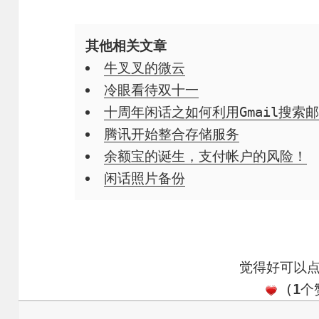
其他相关文章
牛叉叉的微云
冷眼看待双十一
十周年闲话之如何利用Gmail搜索
腾讯开始整合存储服务
余额宝的诞生，支付帐户的风险！
闲话照片备份
觉得好可以
(
1
个