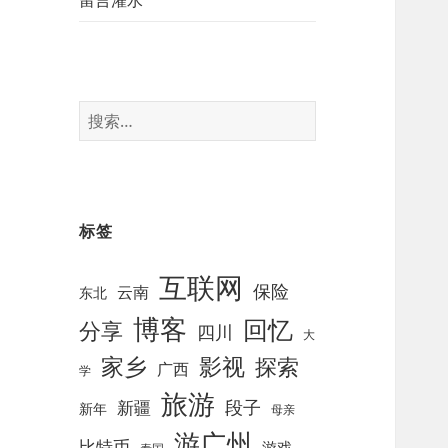
留言灌水
搜
索
：
标签
互联网
保险
云南
东北
博客
回忆
分享
四川
大
影视
家乡
探索
广西
学
旅游
段子
新疆
新年
母亲
游广州
比特币
游戏