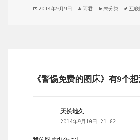
发
作
分
标
2014年9月9日
阿君
未分类
互联
布
者
类
签
于
《警惕免费的图床》有9个想
天长地久
说
道：
2014年9月10日 21:02
我的图片也在七牛