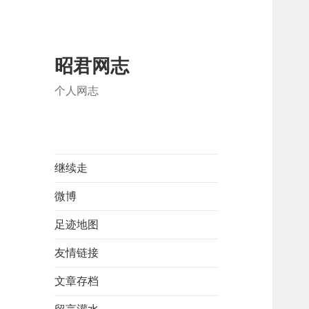
昭君网志
个人网志
继续走
微博
足迹地图
友情链接
文章存档