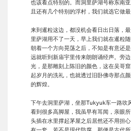
也该看点特别的。而洞里萨湖号称东南亚
且还有几个特别的浮村，我们就选它做最
来到暹粒这边，都没机会看日出日落，最
里萨湖用不了一天，早上我们就在暹粒随
朝着一个方向晃荡之后，不知是有意还是
远就听到新庙宇里传来朗朗诵经声。旁边
光，是那雕刻上陈旧的颜色，这在吴哥窟
起岁月的洗礼，也就透过旧卧佛寺那点颜
的辉煌。
下午去洞里萨湖，坐那Tukyuk车一路
看到很多高脚屋，我虽早有耳闻，亲眼所
头插在水里撑起茅屋之后居然还不用担心
有一套。若不是现代防腐，那便是古代所