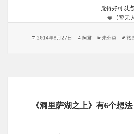
觉得好可以
(暂无人
发
作
分
标
2014年8月27日
阿君
未分类
旅
布
者
类
签
于
《洞里萨湖之上》有6个想法