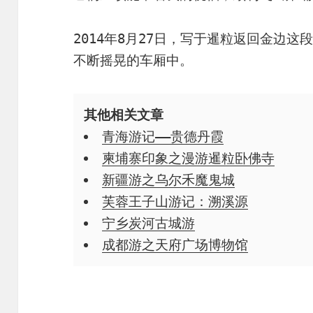
2014年8月27日，写于暹粒返回金边
不断摇晃的车厢中。
其他相关文章
青海游记——贵德丹霞
柬埔寨印象之漫游暹粒卧佛寺
新疆游之乌尔禾魔鬼城
芙蓉王子山游记：溯溪源
宁乡炭河古城游
成都游之天府广场博物馆