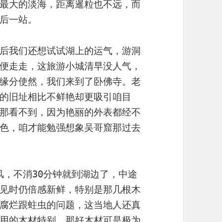
最大的淡海，距离暹粒也不远，而
后一站。
后我们还想试试湖上的运气，游洞
便走走，这旅游小城清早没人气，
缘分使然，我们来到了卧佛寺。老
的旧址相比不鲜艳却更吸引咱目
那看不到，因为艳丽的外表都经不
色，咱才能勉强想象吴哥窟那过去
吹风，不消30分钟就到湖边了，中途
见时仍倍感新鲜，特别是那几根木
腐烂跟蛀虫的问题，这当地人还真
用的木材特别，那好木材可是极为