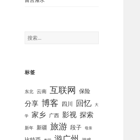
留言灌水
搜
索
：
标签
互联网
保险
云南
东北
博客
回忆
分享
四川
大
影视
家乡
探索
广西
学
旅游
段子
新疆
新年
母亲
游广州
比特币
游戏