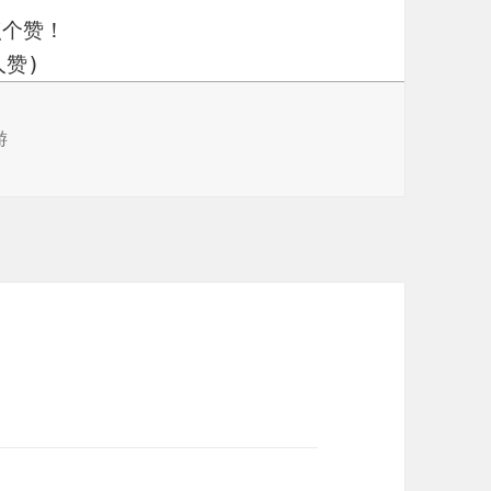
点个赞！
赞)
游