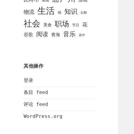
泰国
生活
知识
物流
画
石斛
社会
职场
花
美食
节日
阅读
音乐
谷歌
青海
高中
其他操作
登录
条目 feed
评论 feed
WordPress.org