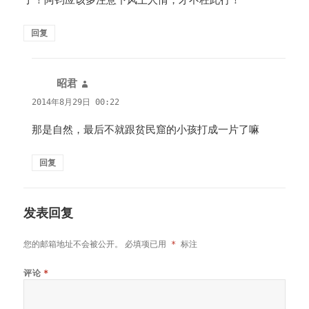
了！阿钧应该多注意下风土人情，才不枉此行！
回复
昭君
说
道：
2014年8月29日 00:22
那是自然，最后不就跟贫民窟的小孩打成一片了嘛
回复
发表回复
您的邮箱地址不会被公开。
必填项已用
*
标注
评论
*