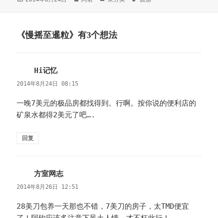
布
者
类
签
于
《慢摇至暹粒》有3个想法
Hi记忆
说
道：
2014年8月24日 08:15
一晚7美元的极品房都找得到。行啊。按你说的便利店的
矿泉水都得2美元了吧….
回复
方室网志
说
道：
2014年8月26日 12:51
28美刀包养一天那也不错，7美刀的房子，太TMD便宜