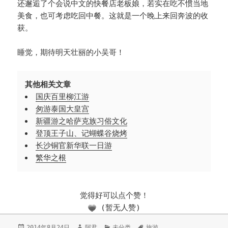
还邂逅了个会说中文的快餐店老板娘，若实在吃不惯当地
美食，也可考虑吃回中餐。这就是一个晚上来回奔波的收
获。
睡觉，期待明天壮丽的小吴哥！
其他相关文章
国庆百里柳江游
匆游泰国大皇宫
新疆游之哈萨克族习俗文化
登顶王子山、记蝴蝶谷烧烤
长沙铜官新华联一日游
繁华之根
觉得好可以点个赞！
(暂无人赞)
发
2014年8月24日
作
阿君
分
未分类
标
旅游