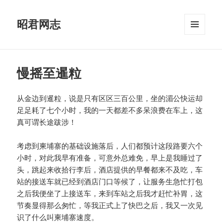
昭君网志
菜单和
挂件
慢摇至暹粒
从金边到暹粒，说是只有区区三百公里，坐的湄公快运却
足足耗了七个小时，我的一天都差不多呆浪费在车上，这
真可谓长途跋涉！
考虑到柬埔寨的基础设施落后，人们都预计这段路要六个
小时，对此我早有准备，可意外总难免，早上是我睡过了
头，跳起来收拾行李后，酒店提供的早餐都来不及吃，车
站的接送车就已经到酒店门口等候了，让服务生急忙打包
之后我便坐了上接送车，来到车站之后我才赶忙补胃，这
节奏显得那么匆忙，等我正式上了快巴之后，我又一次见
识了什么叫柬埔寨速度。