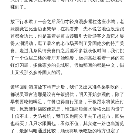
赚到了。
放下行李歇了一会之后我们才轻身漫步暹粒这座小城，老
妹感觉它比金边更繁华，在我看来，先不说它地位没法跟
首都金边比，也是靠着吴哥古迹吸引大批游客之后它才显
得人潮涌动，逛了著名的老市场买到了异国他乡的特产美
食。走过几条风情美食街之后差不多就晚饭时间，我们挑
了一个位居二楼的餐厅开始晚餐，坐拥高处看着一路的霓
虹灯闪耀，多像家乡的县城呀。假如那写的都是中文，街
上又没那么多外国人的话。
饭毕回到酒店放下特产之后，我们又出来准备采购吃的，
都说吴哥古迹那是没有午饭提供，明天开始参观的，除了
早餐要吃饱喝足，午餐也得自行预备，干粮跟水将就应付
吧，原想便利店随便就是，谁知那瓶装水价格比国内贵了
十倍不止，为防被坑，我们又跑两公里去了趟超市，回头
也就买了几只水跟面包，看似不值，其实这一路也当游览
了，最起码咱通过比较，顺便将明晚吃饭的地方也定了，