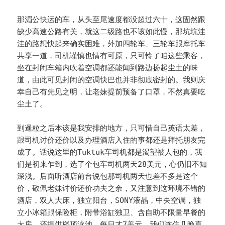
那湄公快运的车，从头至尾速度都没超过六十，这固然跟
缺少高速公路有关，就这二级路也不该如此慢，那坑坑洼
洼的路想快起来确实困难，外加四轮车、三轮车跟摩托车
共享一道，司机谨慎也情有可原，只可怜了咱这些乘客，
坐在封闭车箱内吹着空调都还能闻到路边扬起尘土的味
道，由此可见封闭的空调快巴也并非彻底密封的。我则庆
幸自己有先见之明，让老妹提前预备了口罩，不然真要吃
尘土了。
到暹粒之后本该是我安排的地方，只可惜自己英语太差，
跟司机讨价还价以及办理酒店入住的事都还是拜托朋友完
成了。话说这里的Tuktuk车司机都是渴望被人包的，我
们是初来乍到，选了个包车司机两天28美元，心仍旧不知
深浅。后面听酒店前台说包那司机两天也差不多是这个
价，敬佩老妹讨价还价功夫之余，又注意到这环境不错的
酒店，双人大床，独立阳台，SONY液晶，中央空调，独
立小冰箱跟保险柜，附带浴缸独卫、含自助不限量早餐的
大房，还提供楼顶泳池，每日才7美元，我们连住几晚真