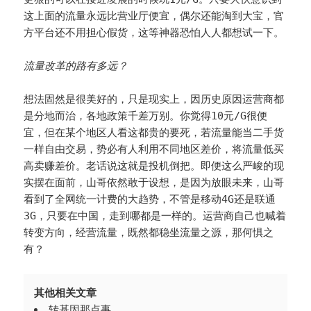
这上面的流量永远比营业厅便宜，偶尔还能淘到大宝，官
方平台还不用担心假货，这等神器恐怕人人都想试一下。
流量改革的路有多远？
想法固然是很美好的，只是现实上，因历史原因运营商都
是分地而治，各地政策千差万别。你觉得10元/G很便
宜，但在某个地区人看这都贵的要死，若流量能当二手货
一样自由交易，势必有人利用不同地区差价，将流量低买
高卖赚差价。老话说这就是投机倒把。即便这么严峻的现
实摆在面前，山哥依然敢于设想，是因为放眼未来，山哥
看到了全网统一计费的大趋势，不管是移动4G还是联通
3G，只要在中国，走到哪都是一样的。运营商自己也喊着
转变方向，经营流量，既然都稳坐流量之源，那何惧之
有？
其他相关文章
转基因那点事