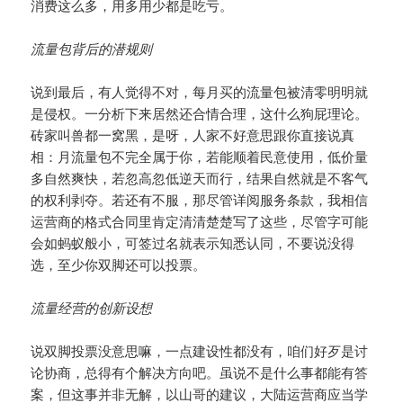
消费这么多，用多用少都是吃亏。
流量包背后的潜规则
说到最后，有人觉得不对，每月买的流量包被清零明明就
是侵权。一分析下来居然还合情合理，这什么狗屁理论。
砖家叫兽都一窝黑，是呀，人家不好意思跟你直接说真
相：月流量包不完全属于你，若能顺着民意使用，低价量
多自然爽快，若忽高忽低逆天而行，结果自然就是不客气
的权利剥夺。若还有不服，那尽管详阅服务条款，我相信
运营商的格式合同里肯定清清楚楚写了这些，尽管字可能
会如蚂蚁般小，可签过名就表示知悉认同，不要说没得
选，至少你双脚还可以投票。
流量经营的创新设想
说双脚投票没意思嘛，一点建设性都没有，咱们好歹是讨
论协商，总得有个解决方向吧。虽说不是什么事都能有答
案，但这事并非无解，以山哥的建议，大陆运营商应当学