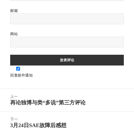
邮箱
网站
回复邮件通知
文
上一
章
再论独博与类“多说”第三方评论
上
导
篇
航
文
下一
章：
3月24日SAE故障后感想
下
篇