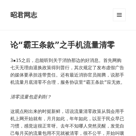
昭君网志
菜单和
挂件
论“霸王条款”之手机流量清零
3▪15之后，总能听到关于消协那边的好消息。首先网购
七天无理由退换政策得到普行，其次规定了发布虚假广告
的媒体要承担连带责任。还有最近消协官员闹腾，说那手
机流量月底清零不合理，服务协议里“霸王条款”应无效。
清零流量包是剥削？
这观点刚出来的时挺新鲜，话说流量清零政策从我会用手
机上网开始就有，月月如此，年年如此，以至于民众早已
习惯，感觉这很正常呀。去年不知哪人突然灵醒，发觉自
己每月买的流量包用不完就被清零，很不公平，开始叫嚷