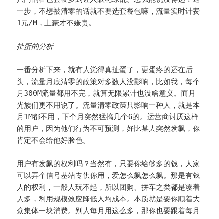
一步，不想被清零的话就不要选套餐包嘛，流量实时计费
1元/M，土豪才不嫌贵。
扯蛋的分析
一番分析下来，就有人觉得真扯蛋了，更蛋疼的还在后
头，流量月底清零的政策对多数人没影响，比如我，每个
月300M流量都用不完，就算无限累计也没啥意义。而月
光族们更不用说了。流量清零政策只影响一种人，就是本
月1M都不用，下个月突然猛搞几个G的。运营商讨厌这样
的用户，因为他们行为不可预测，好比某人突然发飙，你
肯定不会给他好脸色。
用户有发飙的权利吗？当然有，只要你给够多的钱，人家
可以弄个信号基站专供你用，爱怎么飙怎么飙。那是有钱
人的权利，一般人玩不起，所以团购、拼车之类都是凑着
人多，利用规模效应降低人均成本。本质就是要你顺着大
众集体一块消费。别人每月用这么多，那你也要跟着每月