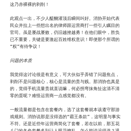
这乃赤裸裸的剥削！
此观点一出，不少人醍醐灌顶后瞬间叫好。消协开始代表
民众并拉上一些想出名的律师跟运营商打一些引人瞩目的
官司。虽是屡战屡败，仍旧越挫越勇！在他们眼中，胜负
已不重要，关键是要激起百姓维权意识！即便那个所谓的
“权”有待争议！
问题的本质
我觉得这讨论很是有意义，可大伙似乎弄错了问题焦点，
剥削不是问题核心，核心是流量的贵与贱。那消协也真是
的，觉得手机流量贵就直说嘛，何必拐弯抹角扯这清不清
零的蛋呢？难怪运营商一点感觉都没有。
一般流量都是包含在套餐内，选了这套餐就本该遵守那游
戏规则。消协说那是没得选的“霸王条款”，这明显与事实
不符。还是近些年运营商简化了套餐，若在以前，那五花
八门的各色套餐多到让人眼花缭乱。怎么能说没得选？退