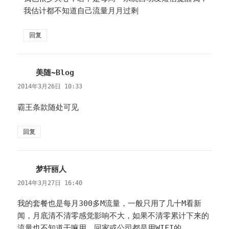
我估计都不知道自己流量月月过剩
回复
美随~Blog
说
道：
2014年3月26日 10:33
霸王条款随处可见
回复
梦轩丽人
说
道：
2014年3月27日 16:40
我的套餐也是每月300多M流量，一般只用了几十M看新
闻，月底清不清零感觉影响不大，如果不清零累计下来的
流量也不知道干嘛用，回家或公司都是用WIFI的。