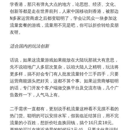
学香港，那只有弹丸大点的地方，论思想、经济、文化、
创新等都是走在世界前列，人家中国移动到香港，被那边
N多家运营商虐之后都变聪明了，学会让民众一块参加这
流量套餐的游戏，流量用不完是吧，你可以折价转给卖朋
友呀。
适合国内的玩法创新
话说，如果这流量游戏如果能放在大陆玩那就大有意思，
先不说咱地广人多层次复杂，以咱大陆人之精明，玩法将
更多样，搞不好会专门有人批发流量转个三手四手，只要
运营商能源头把好关，这都不算个事。如果运营商够聪明
的话，专门开发个客户端做交换平台及交流市场，几个广
告轰炸一下，人气马上有。
二手需求一直都有，更别说手机流量这种看不见摸不着的
热门货。聪明的可以安排水军，假装临近结算日，用不完
流量的小百姓，想折价吐血换回钱，搞个1G只卖10元。
更狠的可以在接近凌晨的时候玩1元/G。只要大伙意识到