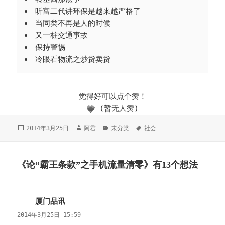
听富二代讲环保是越来越严格了
当同类不再是人的时候
又一桩交通事故
保持警惕
冷眼看物流之炒货卖货
觉得好可以点个赞！
(暂无人赞)
发
2014年3月25日
作
阿君
分
未分类
标
社会
布
者
类
签
于
《论“霸王条款”之手机流量清零》有13个想法
厦门品讯
说
道：
2014年3月25日 15:59