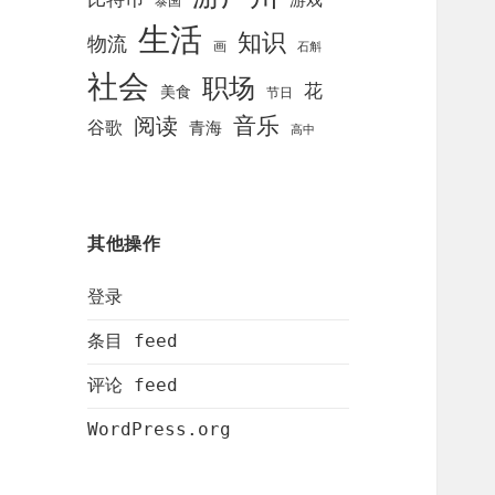
泰国
生活
知识
物流
画
石斛
社会
职场
花
美食
节日
阅读
音乐
谷歌
青海
高中
其他操作
登录
条目 feed
评论 feed
WordPress.org