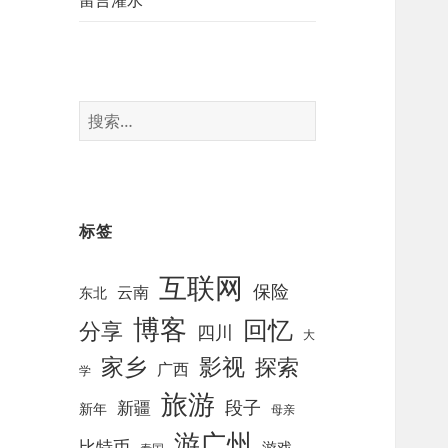
留言灌水
搜
索
：
标签
互联网
保险
云南
东北
博客
回忆
分享
四川
大
影视
家乡
探索
广西
学
旅游
段子
新疆
新年
母亲
游广州
比特币
游戏