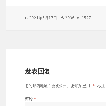
发
原
2021年5月17日
2036 × 1527
布
始
于
尺
寸
发表回复
您的邮箱地址不会被公开。
必填项已用
*
标注
*
评论