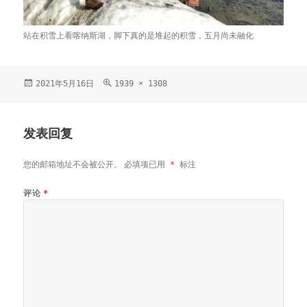
站在积雪上看喀纳斯湖，脚下真的是堆起的积雪，五月尚未融化
发
2021年5月16日
原
1939 × 1308
布
始
于
尺
寸
发表回复
您的邮箱地址不会被公开。
必填项已用
*
标注
评论
*