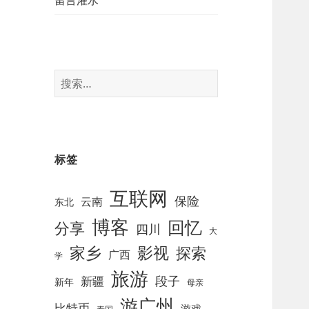
留言灌水
搜
索
：
标签
互联网
保险
云南
东北
博客
回忆
分享
四川
大
影视
家乡
探索
广西
学
旅游
段子
新疆
新年
母亲
游广州
比特币
游戏