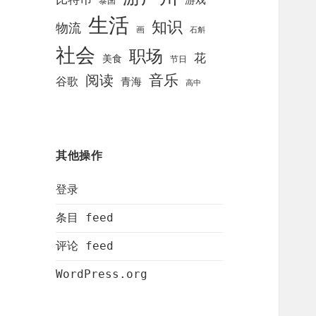
泰国
生活
知识
物流
画
石斛
社会
职场
花
美食
节日
阅读
音乐
谷歌
青海
高中
其他操作
登录
条目 feed
评论 feed
WordPress.org