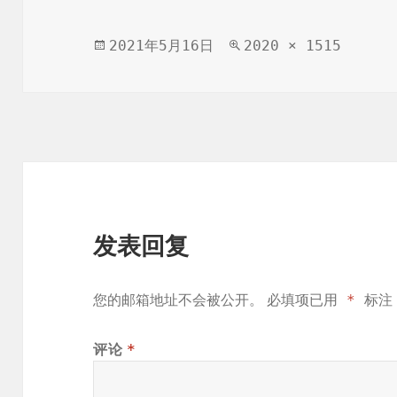
发
原
2021年5月16日
2020 × 1515
布
始
于
尺
寸
发表回复
您的邮箱地址不会被公开。
必填项已用
*
标注
*
评论