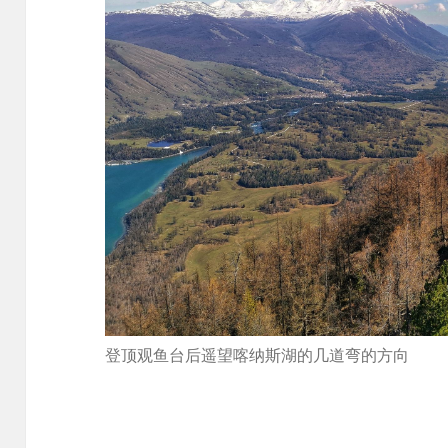
登顶观鱼台后遥望喀纳斯湖的几道弯的方向