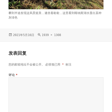
攀到半途发现这风景挺美，遂坐着歇歇，这里看到喀纳斯湖水显出某种
灰绿色
发
2021年5月16日
原
1939 × 1308
布
始
于
尺
寸
发表回复
您的邮箱地址不会被公开。
必填项已用
*
标注
评论
*