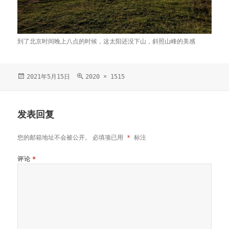
到了北京时间晚上八点的时候，这太阳还没下山，斜照山峰的美感
发
2021年5月15日
原
2020 × 1515
布
始
于
尺
寸
发表回复
您的邮箱地址不会被公开。
必填项已用
*
标注
评论
*