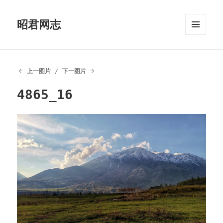
昭君网志
菜单和
挂件
上一图片
下一图片
4865_16