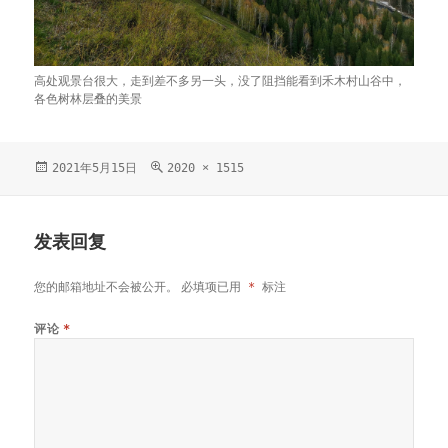
高处观景台很大，走到差不多另一头，没了阻挡能看到禾木村山谷中，
各色树林层叠的美景
发
2021年5月15日
原
2020 × 1515
布
始
于
尺
寸
发表回复
您的邮箱地址不会被公开。
必填项已用
*
标注
评论
*