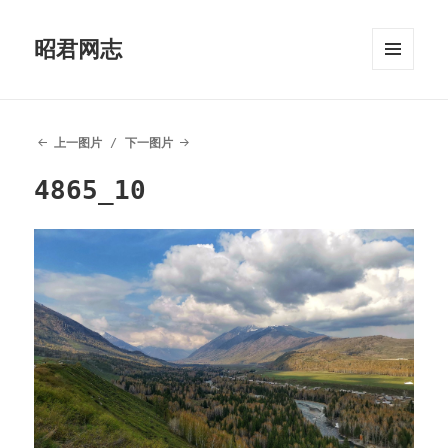
昭君网志
菜单和
挂件
上一图片
下一图片
4865_10