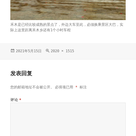
禾木是已经比较成熟的景点了，外边大车至此，必须换乘景区大巴，实
际上这里距离禾木乡还有1个小时车程
发
2021年5月15日
原
2020 × 1515
布
始
于
尺
寸
发表回复
您的邮箱地址不会被公开。
必填项已用
*
标注
评论
*