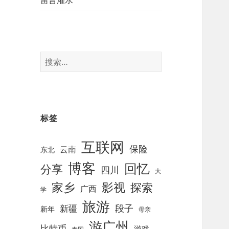
留言灌水
搜
索
：
标签
互联网
保险
云南
东北
博客
回忆
分享
四川
大
影视
家乡
探索
广西
学
旅游
段子
新疆
新年
母亲
游广州
比特币
游戏