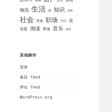
泰国
生活
知识
物流
画
石斛
社会
职场
花
美食
节日
阅读
音乐
谷歌
青海
高中
其他操作
登录
条目 feed
评论 feed
WordPress.org