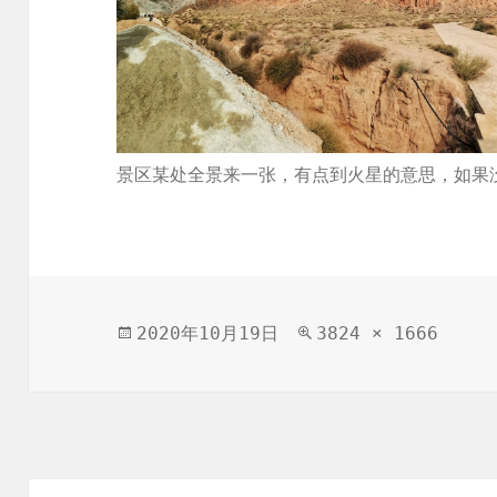
景区某处全景来一张，有点到火星的意思，如果
发
原
2020年10月19日
3824 × 1666
布
始
于
尺
寸