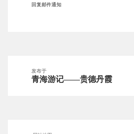
回复邮件通知
文
章
发布于
青海游记——贵德丹霞
导
航