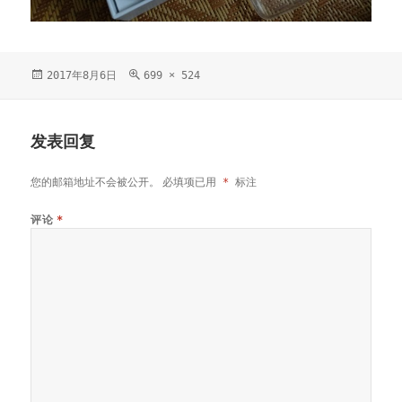
发
2017年8月6日
原
699 × 524
布
始
于
尺
寸
发表回复
您的邮箱地址不会被公开。
必填项已用
*
标注
评论
*