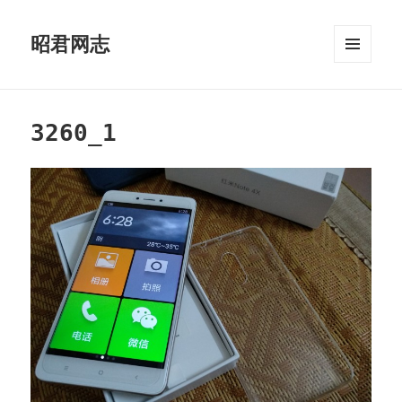
昭君网志
菜单和
挂件
3260_1