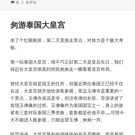
式
20230606
有 2 条评论
布
类
签
于
匆游泰国大皇宫
坐了个红眼航班，第二天直接走景点，对体力是个极大考
验。
第一站泰国大皇宫，很不巧正好第二天是皇后生日，我们
得赶在大皇宫彻底封闭前匆匆走一圈看看皇宫布局。
曾经大皇宫就是国王的住所，但最近两任泰国王已经不住
在这，大皇宫就开放给游客参观，里边玉佛寺是重要的一
个景点，玉佛寺虽说是寺，但没有僧侣长驻。导游讲述了
发现玉佛像的过程。玉佛像作为泰国国宝之一，身上的袈
裟有三套对应泰国三季变换，套套都是价值不菲……可惜今
天不能进入殿参观，只能远望玉佛，匆匆一拜。
听导游讲，大皇宫最初外墙镶嵌的并不是陶瓷，而是泰国