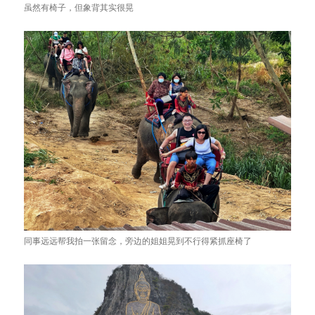
虽然有椅子，但象背其实很晃
同事远远帮我拍一张留念，旁边的姐姐晃到不行得紧抓座椅了