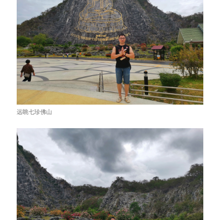
远眺七珍佛山