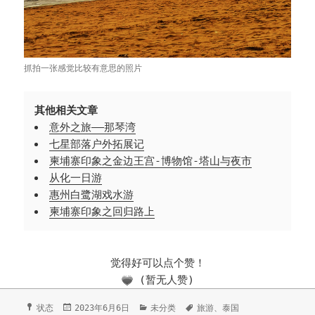
抓拍一张感觉比较有意思的照片
其他相关文章
意外之旅——那琴湾
七星部落户外拓展记
柬埔寨印象之金边王宫-博物馆-塔山与夜市
从化一日游
惠州白鹭湖戏水游
柬埔寨印象之回归路上
觉得好可以点个赞！
(暂无人赞)
格
状态
发
2023年6月6日
分
未分类
标
旅游
、
泰国