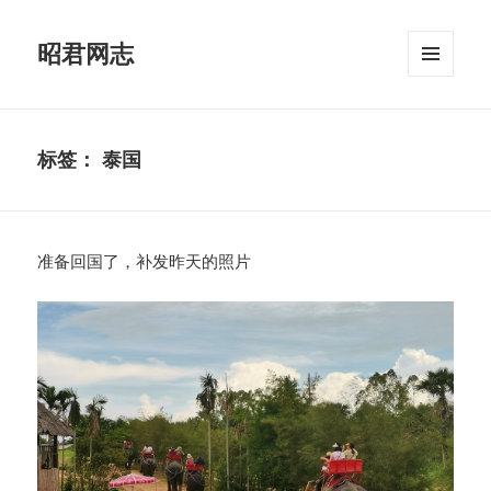
昭君网志
菜单和
挂件
标签：
泰国
准备回国了，补发昨天的照片