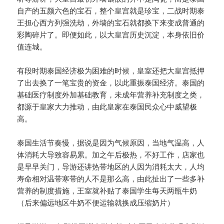
自产的五颜六色的宝石，整个皇宫就是珍宝，二战时期泰
王担心西方列强洗劫，外墙的宝石就都换下来变成普通的
彩陶碎片了。即便如此，以大皇宫历史沉淀，本身依旧价
值连城。
有段时期泰国经济极为困难的时候，皇室还把大皇宫抵押
了出去换了一笔宝贵的资金，以此重振泰国经济。泰国的
基础医疗制度外加基础教育，未成年营养补充制度之类，
都源于皇家大力推动，由此皇家在泰国民众心中威望极
高。
泰国生活节奏慢，据说是因为气候原因，当地气温高，人
体消耗大导致容易累。加之午后极热，不好工作，店家也
是早早关门，导游还讲热带地区的人因为消耗太大，人均
寿命相对温带寒带的人不是那么高，由此扯出了一些多补
营养的制度措施，王室就补贴了泰国学生每天两瓶牛奶
（后来偏远地区牛奶不便运输就换成压缩奶片）